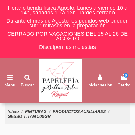
Horario tienda física Agosto, Lunes a viernes 10 a
14h, sábados 10 a 13h. Tardes cerrado
Durante el mes de Agosto los pedidos web pueden
sufrir retrasos en la preparación
CERRADO POR VACACIONES DEL 15 AL 26 DE
AGOSTO
Disculpen las molestias
0
Menu
Buscar
Iniciar sesión
Carrito
Inicio
PINTURAS
PRODUCTOS AUXILIARES
GESSO TITAN 500GR