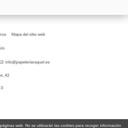
tros
Mapa del sitio web
vío
info@papeleriaraquel.es
s, 42
-3
s páginas web. No se utilizarán las cookies para recoger información