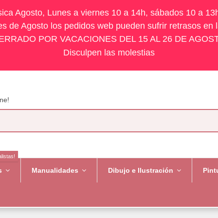
ísica Agosto, Lunes a viernes 10 a 14h, sábados 10 a 13
s de Agosto los pedidos web pueden sufrir retrasos en 
ERRADO POR VACACIONES DEL 15 AL 26 DE AGOS
Disculpen las molestias
ne!
listas!
es
Manualidades
Dibujo e Ilustración
Pint