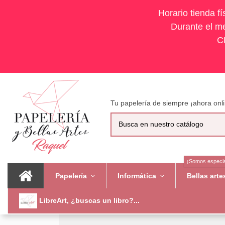
Horario tienda f
Durante el me
C
Tu papelería de siempre ¡ahora onli
¡Somos especia
Papelería
Informática
Bellas art
LibreArt, ¿buscas un libro?...