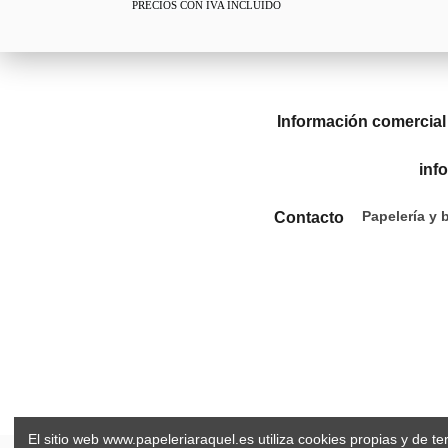
PRECIOS CON IVA INCLUIDO
Información comercial
inf
Papelería y 
Contacto
El sitio web www.papeleriaraquel.es utiliza cookies propias y de t