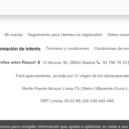
Mi cuenta
Seguimiento para clientes no registrados
Sobre noso
Términos y condiciones
Condiciones de en
ormación de interés
bellas artes Raquel
C/ Alcocer 30, 28041 Madrid
91 796 78 10
Fácil aparcamiento, accede por C/ virgen de los desamparado
Renfe Puente Alcocer Línea C5 | Metro Villaverde-Cruce L
EMT Líneas 18-22-86-116-130-442-448
erceros para recopilar información que ayuda a optimizar su visita a su