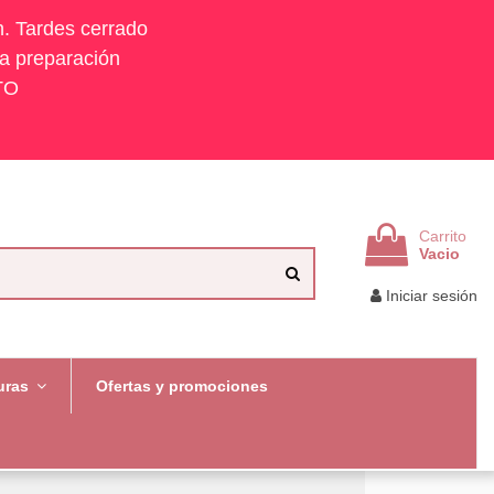
h. Tardes cerrado
la preparación
TO
Carrito
Vacio
Iniciar sesión
uras
Ofertas y promociones