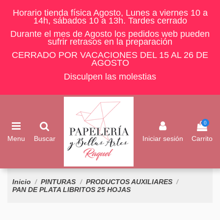
Horario tienda física Agosto, Lunes a viernes 10 a
14h, sábados 10 a 13h. Tardes cerrado
Durante el mes de Agosto los pedidos web pueden
sufrir retrasos en la preparación
CERRADO POR VACACIONES DEL 15 AL 26 DE
AGOSTO
Disculpen las molestias
0
Menu
Buscar
Iniciar sesión
Carrito
Inicio
PINTURAS
PRODUCTOS AUXILIARES
PAN DE PLATA LIBRITOS 25 HOJAS