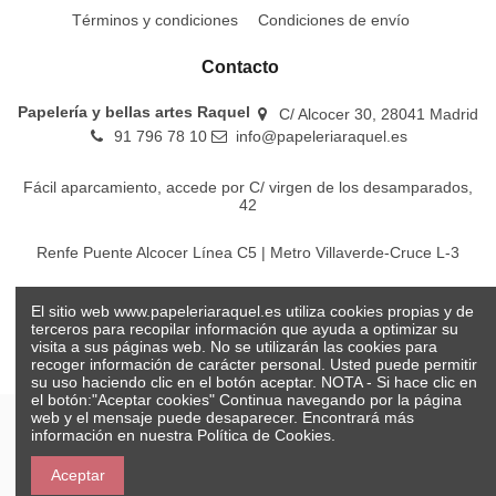
Términos y condiciones
Condiciones de envío
Contacto
Papelería y bellas artes Raquel
C/ Alcocer 30, 28041 Madrid
91 796 78 10
info@papeleriaraquel.es
Fácil aparcamiento, accede por C/ virgen de los desamparados,
42
Renfe Puente Alcocer Línea C5 | Metro Villaverde-Cruce L-3
EMT Líneas 18-22-86-116-130-442-448
El sitio web www.papeleriaraquel.es utiliza cookies propias y de
terceros para recopilar información que ayuda a optimizar su
visita a sus páginas web. No se utilizarán las cookies para
recoger información de carácter personal. Usted puede permitir
su uso haciendo clic en el botón aceptar. NOTA - Si hace clic en
el botón:"Aceptar cookies" Continua navegando por la página
web y el mensaje puede desaparecer. Encontrará más
información en nuestra
Política de Cookies.
© Papelería y bellas artes Raquel 2026
Aceptar