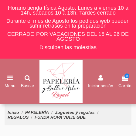
Horario tienda física Agosto, Lunes a viernes 10 a
14h, sábados 10 a 13h. Tardes cerrado
Durante el mes de Agosto los pedidos web pueden
sufrir retrasos en la preparación
CERRADO POR VACACIONES DEL 15 AL 26 DE
AGOSTO
Disculpen las molestias
0
Menu
Buscar
Iniciar sesión
Carrito
Inicio
PAPELERÍA
Juguetes y regalos
REGALOS
FUNDA ROPA VIAJE GDE