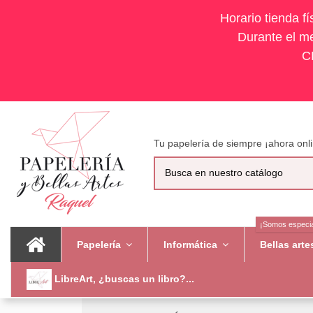
Horario tienda f
Durante el me
C
Tu papelería de siempre ¡ahora onli
¡Somos especia
Papelería
Informática
Bellas art
LibreArt, ¿buscas un libro?...