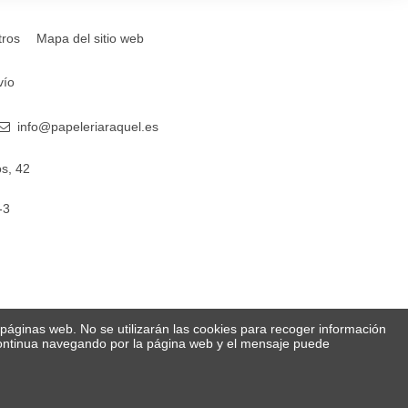
tros
Mapa del sitio web
vío
info@papeleriaraquel.es
s, 42
-3
s páginas web. No se utilizarán las cookies para recoger información
 Continua navegando por la página web y el mensaje puede