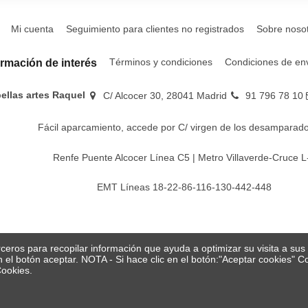
Mi cuenta
Seguimiento para clientes no registrados
Sobre noso
Términos y condiciones
Condiciones de en
ormación de interés
bellas artes Raquel
C/ Alcocer 30, 28041 Madrid
91 796 78 10
Fácil aparcamiento, accede por C/ virgen de los desamparado
Renfe Puente Alcocer Línea C5 | Metro Villaverde-Cruce L
EMT Líneas 18-22-86-116-130-442-448
erceros para recopilar información que ayuda a optimizar su visita a su
en el botón aceptar. NOTA - Si hace clic en el botón:"Aceptar cookies"
Cookies.
© Papelería y bellas artes Raquel 2026