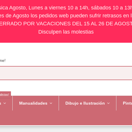
ísica Agosto, Lunes a viernes 10 a 14h, sábados 10 a 13
s de Agosto los pedidos web pueden sufrir retrasos en 
ERRADO POR VACACIONES DEL 15 AL 26 DE AGOS
Disculpen las molestias
ne!
listas!
es
Manualidades
Dibujo e Ilustración
Pint