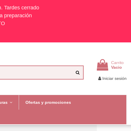
h. Tardes cerrado
la preparación
TO
Carrito
Vacio
Iniciar sesión
uras
Ofertas y promociones