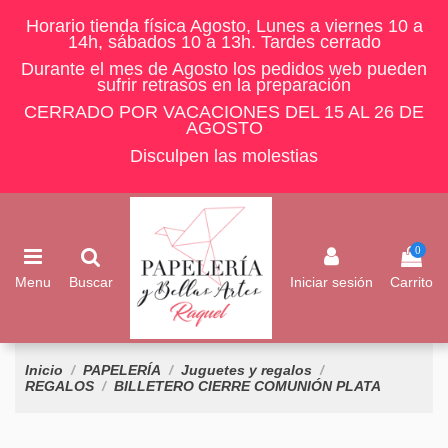
Horario tienda física Agosto, Lunes a viernes 10 a
14h, sábados 10 a 13h. Tardes cerrado
Durante el mes de Agosto los pedidos web pueden
sufrir retrasos en la preparación
CERRADO POR VACACIONES DEL 15 AL 26 DE
AGOSTO
Disculpen las molestias
0
Menu
Buscar
Iniciar sesión
Carrito
Inicio
PAPELERÍA
Juguetes y regalos
REGALOS
BILLETERO CIERRE COMUNIÓN PLATA