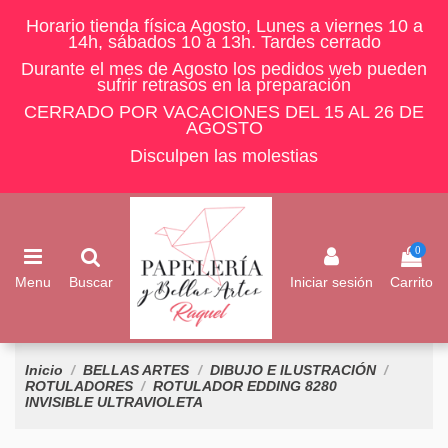
Horario tienda física Agosto, Lunes a viernes 10 a
14h, sábados 10 a 13h. Tardes cerrado
Durante el mes de Agosto los pedidos web pueden
sufrir retrasos en la preparación
CERRADO POR VACACIONES DEL 15 AL 26 DE
AGOSTO
Disculpen las molestias
0
Menu
Buscar
Iniciar sesión
Carrito
Inicio
BELLAS ARTES
DIBUJO E ILUSTRACIÓN
ROTULADORES
ROTULADOR EDDING 8280
INVISIBLE ULTRAVIOLETA