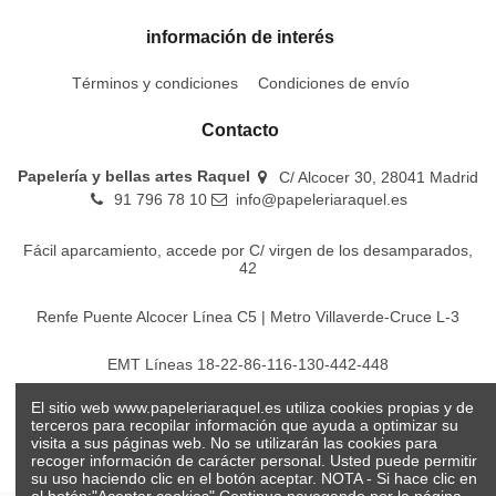
información de interés
Términos y condiciones
Condiciones de envío
Contacto
Papelería y bellas artes Raquel
C/ Alcocer 30, 28041 Madrid
91 796 78 10
info@papeleriaraquel.es
Fácil aparcamiento, accede por C/ virgen de los desamparados,
42
Renfe Puente Alcocer Línea C5 | Metro Villaverde-Cruce L-3
EMT Líneas 18-22-86-116-130-442-448
El sitio web www.papeleriaraquel.es utiliza cookies propias y de
Todos los precios son indicados con impuestos incluidos
terceros para recopilar información que ayuda a optimizar su
visita a sus páginas web. No se utilizarán las cookies para
recoger información de carácter personal. Usted puede permitir
su uso haciendo clic en el botón aceptar. NOTA - Si hace clic en
el botón:"Aceptar cookies" Continua navegando por la página