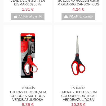
VERDE CON GLITTER
SUELO. 40 ROLLOS 0,5X5
BISMARK 328675
M GUARRO CANSON KIDS
C200003210
1,31 €
4,24 €
Añadir al carrito
Añadir al carrito
PAPELERÍA
PAPELERÍA
TIJERAS DECO 16,5CM
TIJERAS DECO 16,5CM
COLORES SURTIDOS
COLORES SURTIDOS
VERDE/AZUL/ROSA
VERDE/AZUL/ROSA
1561DS-M SCOTH
1561DS-M SCOTH
5,85 €
10,33 €