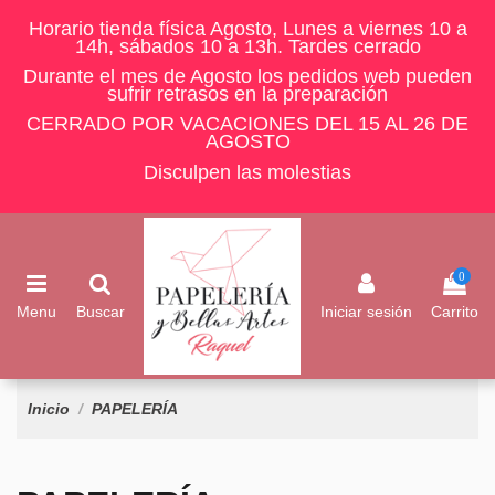
Horario tienda física Agosto, Lunes a viernes 10 a
14h, sábados 10 a 13h. Tardes cerrado
Durante el mes de Agosto los pedidos web pueden
sufrir retrasos en la preparación
CERRADO POR VACACIONES DEL 15 AL 26 DE
AGOSTO
Disculpen las molestias
0
Menu
Buscar
Iniciar sesión
Carrito
Inicio
PAPELERÍA