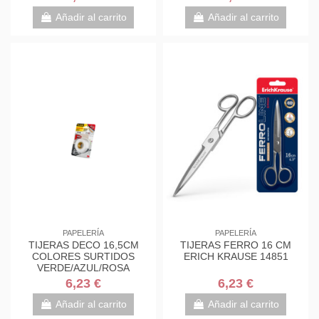
7000034004
7000034004
Añadir al carrito
Añadir al carrito
PAPELERÍA
PAPELERÍA
TIJERAS DECO 16,5CM
TIJERAS FERRO 16 CM
COLORES SURTIDOS
ERICH KRAUSE 14851
VERDE/AZUL/ROSA
1561DS-M SCOTH
6,23 €
6,23 €
7000034004
Añadir al carrito
Añadir al carrito