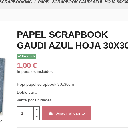
SCRAPBOOKING
PAPEL SCRAPBOOK GAUDI AZUL HOJA 30X3
PAPEL SCRAPBOOK
GAUDI AZUL HOJA 30X3
PEGAMENTO DE
PRITT STICK
1,70 €
Desde
En stock
1,00 €
PAPEL SCRAPBO
ECOPAL BLUE&P
Impuestos incluidos
HOJA...
1,00 €
Hoja papel scrapbook 30x30cm
Doble cara
PAPEL SCRAPBO
ECOPAL TAGS H
venta por unidades
30X30
1,00 €
Añadir al carrito