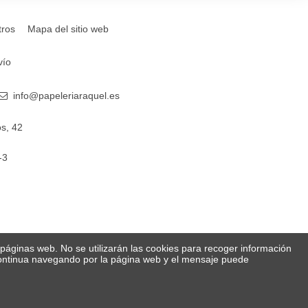
tros
Mapa del sitio web
vío
info@papeleriaraquel.es
s, 42
-3
s páginas web. No se utilizarán las cookies para recoger información
 Continua navegando por la página web y el mensaje puede