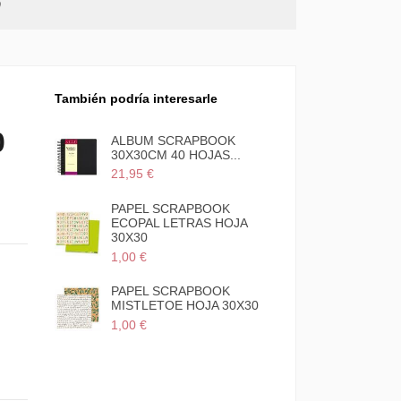
0
También podría interesarle
0
 BARRA
ALBUM SCRAPBOOK
30X30CM 40 HOJAS...
21,95 €
OK
PAPEL SCRAPBOOK
INK
ECOPAL LETRAS HOJA
30X30
1,00 €
OK
PAPEL SCRAPBOOK
OJA
MISTLETOE HOJA 30X30
1,00 €