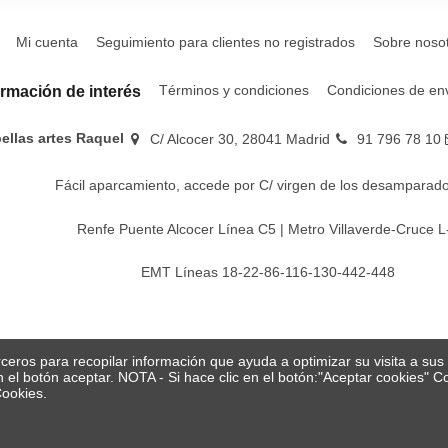
Mi cuenta
Seguimiento para clientes no registrados
Sobre noso
Términos y condiciones
Condiciones de en
ormación de interés
bellas artes Raquel
C/ Alcocer 30, 28041 Madrid
91 796 78 10
Fácil aparcamiento, accede por C/ virgen de los desamparado
Renfe Puente Alcocer Línea C5 | Metro Villaverde-Cruce L
EMT Líneas 18-22-86-116-130-442-448
erceros para recopilar información que ayuda a optimizar su visita a su
en el botón aceptar. NOTA - Si hace clic en el botón:"Aceptar cookies"
Cookies.
© Papelería y bellas artes Raquel 2026