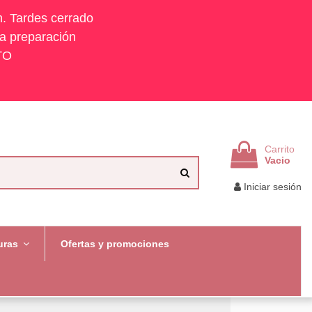
h. Tardes cerrado
la preparación
TO
Carrito
Vacio
Iniciar sesión
uras
Ofertas y promociones