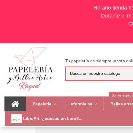
Horario tienda f
Durante el me
C
Tu papelería de siempre ¡ahora onli
¡Somos especia
Papelería
Informática
Bellas art
LibreArt, ¿buscas un libro?...