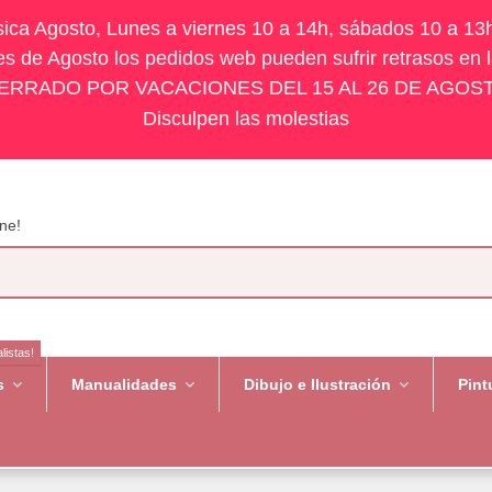
ísica Agosto, Lunes a viernes 10 a 14h, sábados 10 a 13
s de Agosto los pedidos web pueden sufrir retrasos en 
ERRADO POR VACACIONES DEL 15 AL 26 DE AGOS
Disculpen las molestias
ne!
listas!
es
Manualidades
Dibujo e Ilustración
Pint