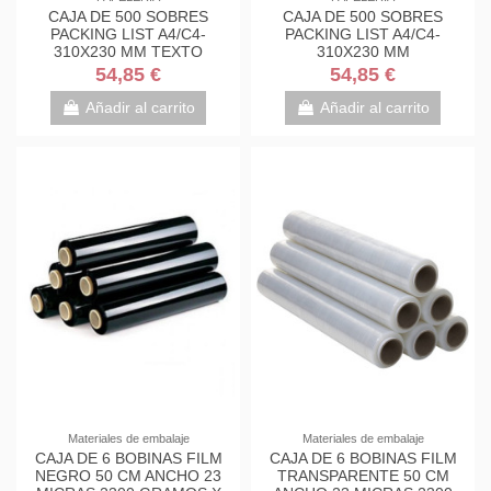
CAJA DE 500 SOBRES
CAJA DE 500 SOBRES
PACKING LIST A4/C4-
PACKING LIST A4/C4-
310X230 MM TEXTO
310X230 MM
IMPRESO S1749 F
TRANSPARENTE TLA4P F
54,85 €
54,85 €
Añadir al carrito
Añadir al carrito
Materiales de embalaje
Materiales de embalaje
CAJA DE 6 BOBINAS FILM
CAJA DE 6 BOBINAS FILM
NEGRO 50 CM ANCHO 23
TRANSPARENTE 50 CM