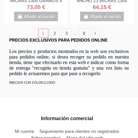
MICRAS 2300 GRAMOS X
ANCHO 23 MICRAS 2300
ROLLO 324NEGRO
GRAMOS X ROLLO
73,05 €
64,15 €
324NEGRO
324TRANS....
Añadir al carrito
Añadir al carrito
1
2
3
…
8
PRECIOS EXCLUSIVOS PARA PEDIDOS ONLINE
Los precios y productos mostrados en la web son exclusivos
para pedidos online, si desea recoger su pedido en nuestra
tienda, tiene que efectuarlo en esta web e indicar como forma
de entrega "recogida en tienda gratuita" y una vez listo su
pedido le avisaremos para que pase a recogerlo
PRECIOS CON IVA INCLUIDO
Información comercial
Mi cuenta
Seguimiento para clientes no registrados
Sobre nosotros
Mapa del sitio web