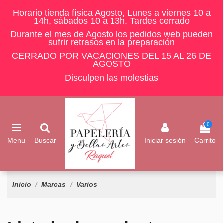
Horario tienda física Agosto, Lunes a viernes 10 a
14h, sábados 10 a 13h. Tardes cerrado
Durante el mes de Agosto los pedidos web pueden
sufrir retrasos en la preparación
CERRADO POR VACACIONES DEL 15 AL 26 DE
AGOSTO
Disculpen las molestias
0
Menu
Buscar
Iniciar sesión
Carrito
Inicio
Marcas
Varios