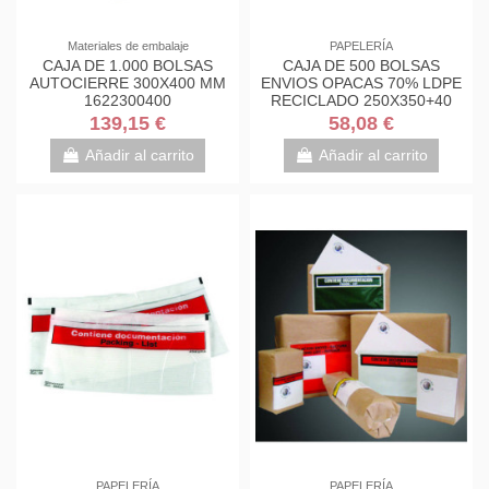
Materiales de embalaje
PAPELERÍA
CAJA DE 1.000 BOLSAS
CAJA DE 500 BOLSAS
AUTOCIERRE 300X400 MM
ENVIOS OPACAS 70% LDPE
1622300400
RECICLADO 250X350+40
MM BC25035060SIN
139,15 €
58,08 €
Añadir al carrito
Añadir al carrito
PAPELERÍA
PAPELERÍA