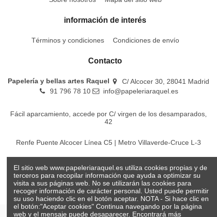
información de interés
Términos y condiciones
Condiciones de envío
Contacto
Papelería y bellas artes Raquel
C/ Alcocer 30, 28041 Madrid
91 796 78 10
info@papeleriaraquel.es
Fácil aparcamiento, accede por C/ virgen de los desamparados,
42
Renfe Puente Alcocer Línea C5 | Metro Villaverde-Cruce L-3
EMT Líneas 18-22-86-116-130-442-448
El sitio web www.papeleriaraquel.es utiliza cookies propias y de
terceros para recopilar información que ayuda a optimizar su
visita a sus páginas web. No se utilizarán las cookies para
recoger información de carácter personal. Usted puede permitir
su uso haciendo clic en el botón aceptar. NOTA - Si hace clic en
el botón:"Aceptar cookies" Continua navegando por la página
web y el mensaje puede desaparecer. Encontrará más