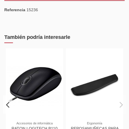
Referencia
15236
También podría interesarle
Accesorios de informática
Ergonomía
RATON LOGITECH B110
REPOSAMUÑECAS PARA