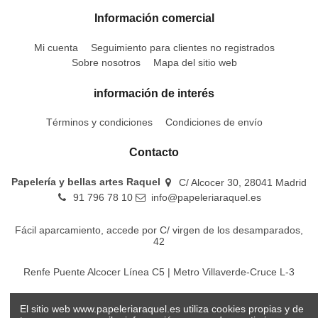
Información comercial
Mi cuenta
Seguimiento para clientes no registrados
Sobre nosotros
Mapa del sitio web
información de interés
Términos y condiciones
Condiciones de envío
Contacto
Papelería y bellas artes Raquel
C/ Alcocer 30, 28041 Madrid
91 796 78 10
info@papeleriaraquel.es
Fácil aparcamiento, accede por C/ virgen de los desamparados,
42
Renfe Puente Alcocer Línea C5 | Metro Villaverde-Cruce L-3
EMT Líneas 18-22-86-116-130-442-448
El sitio web www.papeleriaraquel.es utiliza cookies propias y de