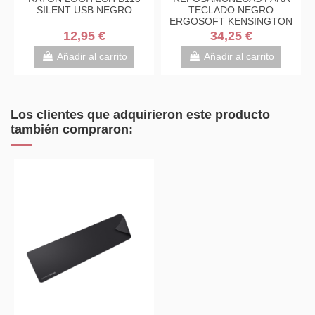
SILENT USB NEGRO
TECLADO NEGRO
ERGOSOFT KENSINGTON
K52799WW
12,95 €
34,25 €
Añadir al carrito
Añadir al carrito
Los clientes que adquirieron este producto
también compraron: