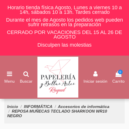
Horario tienda física Agosto, Lunes a viernes 10 a
14h, sábados 10 a 13h. Tardes cerrado
Durante el mes de Agosto los pedidos web pueden
sufrir retrasos en la preparación
CERRADO POR VACACIONES DEL 15 AL 26 DE
AGOSTO
Disculpen las molestias
0
Menu
Buscar
Iniciar sesión
Carrito
Inicio
INFORMÁTICA
Accesorios de informática
REPOSA MUÑECAS TECLADO SHARKOON WR10
NEGRO