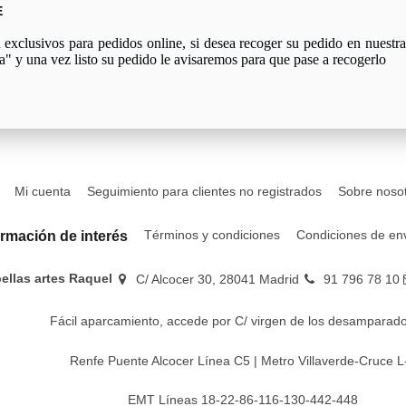
E
xclusivos para pedidos online, si desea recoger su pedido en nuestra 
a" y una vez listo su pedido le avisaremos para que pase a recogerlo
Mi cuenta
Seguimiento para clientes no registrados
Sobre noso
Términos y condiciones
Condiciones de en
ormación de interés
bellas artes Raquel
C/ Alcocer 30, 28041 Madrid
91 796 78 10
Fácil aparcamiento, accede por C/ virgen de los desamparado
Renfe Puente Alcocer Línea C5 | Metro Villaverde-Cruce L
EMT Líneas 18-22-86-116-130-442-448