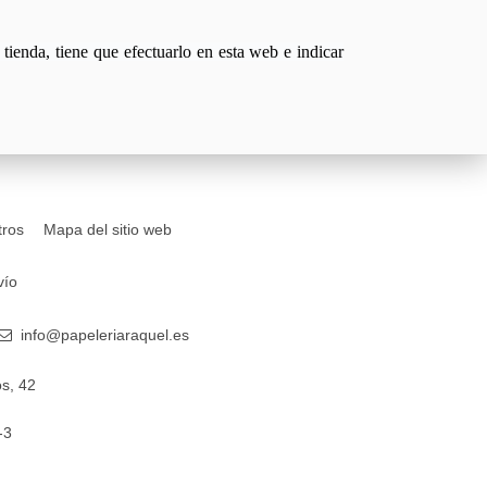
tienda, tiene que efectuarlo en esta web e indicar
tros
Mapa del sitio web
vío
info@papeleriaraquel.es
s, 42
-3