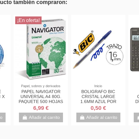
oducto también compraron:
¡En oferta!
Papel, sobres y derivados
Inicio
E
PAPEL NAVIGATOR
BOLIGRAFO BIC
 X
UNIVERSAL A4 80G.
CRISTAL LARGE
PAQUETE 500 HOJAS
1.6MM AZUL POR
D
UNIDADES
6,99 €
0,50 €
to
Añadir al carrito
Añadir al carrito