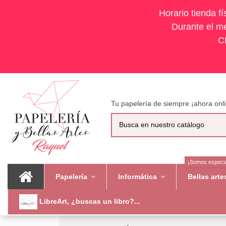
Horario tienda f
Durante el me
C
Tu papelería de siempre ¡ahora onli
¡Somos especia
Papelería
Informática
Bellas art
LibreArt, ¿buscas un libro?...