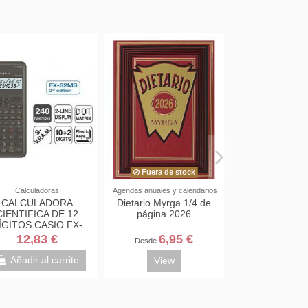
Fuera de stock
Calculadoras
Agendas anuales y calendarios
CALCULADORA
Dietario Myrga 1/4 de
CIENTIFICA DE 12
página 2026
ÍGITOS CASIO FX-
82MS-2-W-ET-B
12,83 €
6,95 €
Desde
Añadir al carrito
View