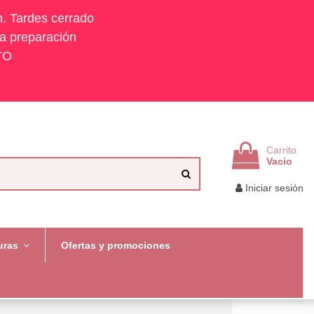
h. Tardes cerrado
la preparación
TO
Carrito
Vacio
Iniciar sesión
uras
Ofertas y promociones