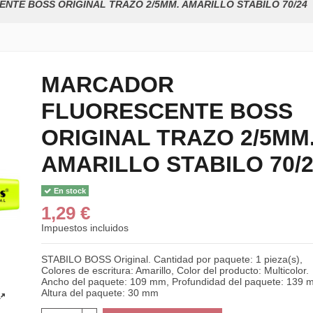
TE BOSS ORIGINAL TRAZO 2/5MM. AMARILLO STABILO 70/24
MARCADOR
FLUORESCENTE BOSS
CORRECTOR L
TIPP-EX BRO
ORIGINAL TRAZO 2/5MM
1,95 €
AMARILLO STABILO 70/
Pack de 4 mar
fluorescentes...
5,14 €
En stock
1,29 €
CINTA CORRE
BISMARK 8M 
Impuestos incluidos
1,10 €
STABILO BOSS Original. Cantidad por paquete: 1 pieza(s),
Colores de escritura: Amarillo, Color del producto: Multicolor.
Ancho del paquete: 109 mm, Profundidad del paquete: 139 
Altura del paquete: 30 mm