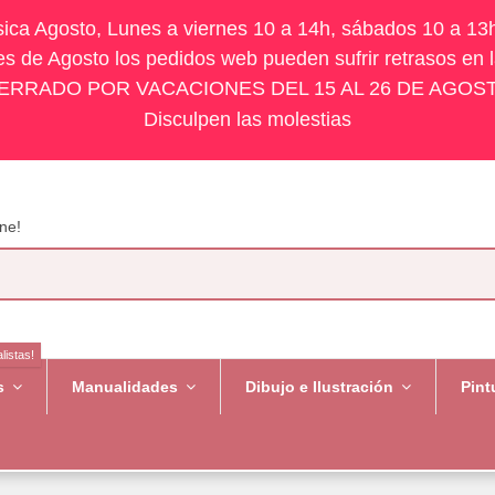
ísica Agosto, Lunes a viernes 10 a 14h, sábados 10 a 13
s de Agosto los pedidos web pueden sufrir retrasos en 
ERRADO POR VACACIONES DEL 15 AL 26 DE AGOS
Disculpen las molestias
ne!
listas!
es
Manualidades
Dibujo e Ilustración
Pint