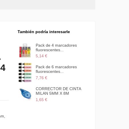
También podría interesarle
ÍQUIDO
Pack de 4 marcadores
CHA
fluorescentes...
.
5,14 €
24
cadores
Pack de 6 marcadores
fluorescentes...
7,76 €
CTORA MINI
CORRECTOR DE CINTA
UNIDAD
MILAN 5MM X 8M
1,65 €
mm,