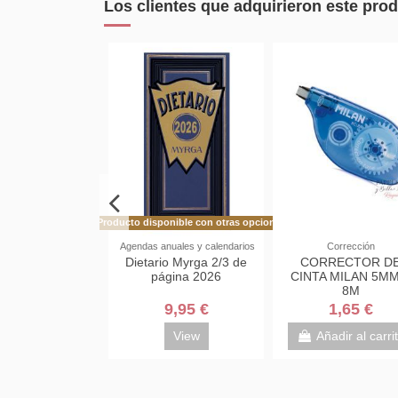
Los clientes que adquirieron este pr
Producto disponible con otras opciones
 para impresión
Agendas anuales y calendarios
Corrección
 NAVIGATOR A4
Dietario Myrga 2/3 de
CORRECTOR D
M 250 HOJAS
página 2026
CINTA MILAN 5MM
8M
5,55 €
9,95 €
1,65 €
adir al carrito
View
Añadir al carri