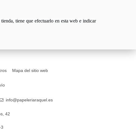
tienda, tiene que efectuarlo en esta web e indicar
tros
Mapa del sitio web
vío
info@papeleriaraquel.es
s, 42
-3