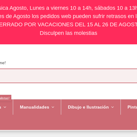
ísica Agosto, Lunes a viernes 10 a 14h, sábados 10 a 13
s de Agosto los pedidos web pueden sufrir retrasos en 
ERRADO POR VACACIONES DEL 15 AL 26 DE AGOS
Disculpen las molestias
ne!
listas!
es
Manualidades
Dibujo e Ilustración
Pint