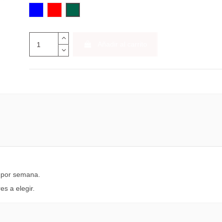
7,95 €
AZUL
ROJO
VERDE
Dietario Myrga do
por día...
Añadir al carrito
39,95 €
s por semana.
s a elegir.