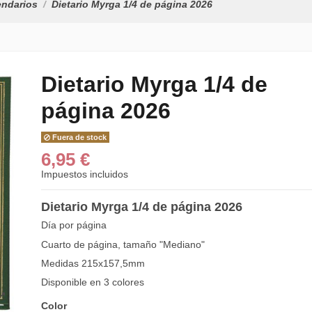
endarios
Dietario Myrga 1/4 de página 2026
Dietario Myrga 1/4 de
página 2026
PORTABLOC
CALENDARIO
SOBREMESA MA
Fuera de stock
5,50 €
6,95 €
Dietario Myrga 2/
Impuestos incluidos
página 2026
9,95 €
Dietario Myrga 1/4 de página 2026
Día por página
TACO DE CALEN
Cuarto de página, tamaño "Mediano"
MYRGA 1385 MUR
Medidas 215x157,5mm
14,96 €
19,95 €
Disponible en 3 colores
Dietario Myrga 1/
página 2026
Color