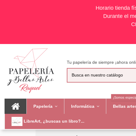
Horario tienda f
Durante el me
C
Tu papelería de siempre ¡ahora onli
¡Somos especia
Papelería
Informática
Bellas art
LibreArt, ¿buscas un libro?...