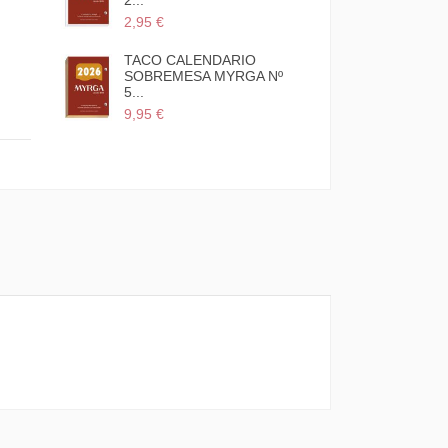
2...
2,95 €
s páginas
TACO CALENDARIO
SOBREMESA MYRGA Nº
5...
9,95 €