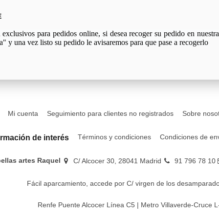
E
xclusivos para pedidos online, si desea recoger su pedido en nuestra 
a" y una vez listo su pedido le avisaremos para que pase a recogerlo
Mi cuenta
Seguimiento para clientes no registrados
Sobre noso
Términos y condiciones
Condiciones de en
ormación de interés
bellas artes Raquel
C/ Alcocer 30, 28041 Madrid
91 796 78 10
Fácil aparcamiento, accede por C/ virgen de los desamparado
Renfe Puente Alcocer Línea C5 | Metro Villaverde-Cruce L