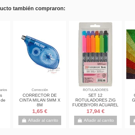
oducto también compraron:
arios
Corrección
ROTULADORES
s
CORRECTOR DE
SET 12
 de
CINTA MILAN 5MM X
ROTULADORES ZIG
G
8M
FUDEBIYORI ACUAREL
PUNTA PINCEL
1,65 €
17,94 €
Añadir al carrito
Añadir al carrito