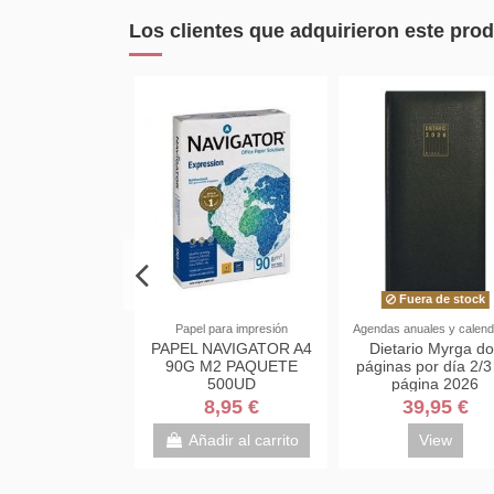
Los clientes que adquirieron este pr
En stock
Fuera de stock
los de escritorio
Papel para impresión
Agendas anuales y calend
S ADHESIVAS
PAPEL NAVIGATOR A4
Dietario Myrga do
POST-IT 75X75
90G M2 PAQUETE
páginas por día 2/3
RES PASTEL
500UD
página 2026
2,95 €
8,95 €
39,95 €
adir al carrito
Añadir al carrito
View