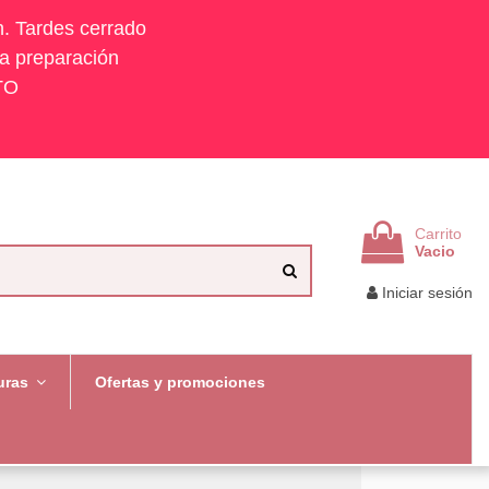
h. Tardes cerrado
la preparación
TO
Carrito
Vacio
Iniciar sesión
uras
Ofertas y promociones