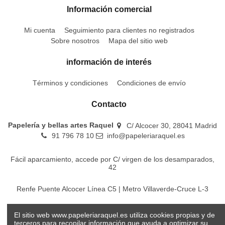
Información comercial
Mi cuenta
Seguimiento para clientes no registrados
Sobre nosotros
Mapa del sitio web
información de interés
Términos y condiciones
Condiciones de envío
Contacto
Papelería y bellas artes Raquel
C/ Alcocer 30, 28041 Madrid
91 796 78 10
info@papeleriaraquel.es
Fácil aparcamiento, accede por C/ virgen de los desamparados,
42
Renfe Puente Alcocer Línea C5 | Metro Villaverde-Cruce L-3
EMT Líneas 18-22-86-116-130-442-448
El sitio web www.papeleriaraquel.es utiliza cookies propias y de
terceros para recopilar información que ayuda a optimizar su