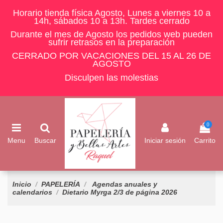
Horario tienda física Agosto, Lunes a viernes 10 a
14h, sábados 10 a 13h. Tardes cerrado
Durante el mes de Agosto los pedidos web pueden
sufrir retrasos en la preparación
CERRADO POR VACACIONES DEL 15 AL 26 DE
AGOSTO
Disculpen las molestias
0
Menu
Buscar
Iniciar sesión
Carrito
Inicio
PAPELERÍA
Agendas anuales y
calendarios
Dietario Myrga 2/3 de página 2026