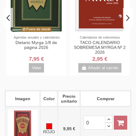
Fuera de stock
Fu
das anuales y calendarios
Calendarios de sobremesa
Agendas an
etario Myrga 1/8 de
TACO CALENDARIO
Dietario 
página 2026
SOBREMESA MYRGA Nº 2
por día 2
2026
7,95 €
2,95 €
3
View
Añadir al carrito
Precio
Imagen
Color
Comprar
unitario
9,95 €
ROJO