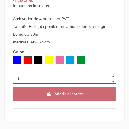
Impuestos incluidos
Archivador de 4 anillas en PVC,
Tamaño Folio, disponible en varios colores a elegir
Lomo de 30mm
medidas 34x26.5cm
Color
AZUL
ROJO
NEGRO
AMARILLO
ROSA
AZUL CLARO
VERDE CLARO
Añadir al carrito