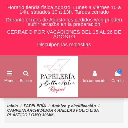
Horario tienda física Agosto, Lunes a viernes 10 a
14h, sábados 10 a 13h. Tardes cerrado
Durante el mes de Agosto los pedidos web pueden
sufrir retrasos en la preparación
CERRADO POR VACACIONES DEL 15 AL 26 DE
AGOSTO
Disculpen las molestias
0
Menu
Buscar
Iniciar sesión
Carrito
Inicio
PAPELERÍA
Archivo y clasificación
CARPETA ARCHIVADOR 4 ANILLAS FOLIO LISA
PLÁSTICO LOMO 30MM