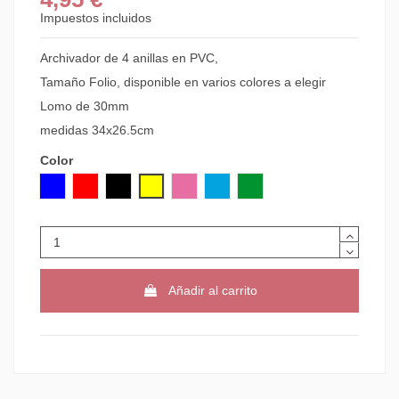
Impuestos incluidos
Archivador de 4 anillas en PVC,
Tamaño Folio, disponible en varios colores a elegir
Lomo de 30mm
medidas 34x26.5cm
Color
AZUL
ROJO
NEGRO
AMARILLO
ROSA
AZUL CLARO
VERDE CLARO
Añadir al carrito