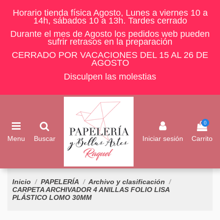
Horario tienda física Agosto, Lunes a viernes 10 a
14h, sábados 10 a 13h. Tardes cerrado
Durante el mes de Agosto los pedidos web pueden
sufrir retrasos en la preparación
CERRADO POR VACACIONES DEL 15 AL 26 DE
AGOSTO
Disculpen las molestias
0
Menu
Buscar
Iniciar sesión
Carrito
Inicio
PAPELERÍA
Archivo y clasificación
CARPETA ARCHIVADOR 4 ANILLAS FOLIO LISA
PLÁSTICO LOMO 30MM