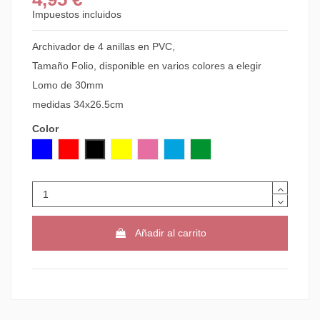
Impuestos incluidos
Archivador de 4 anillas en PVC,
Tamaño Folio, disponible en varios colores a elegir
Lomo de 30mm
medidas 34x26.5cm
Color
AZUL
ROJO
NEGRO
AMARILLO
ROSA
AZUL CLARO
VERDE CLARO
Añadir al carrito