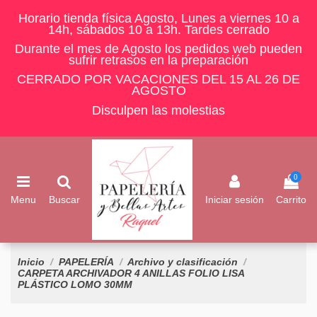
Horario tienda física Agosto, Lunes a viernes 10 a
14h, sábados 10 a 13h. Tardes cerrado
Durante el mes de Agosto los pedidos web pueden
sufrir retrasos en la preparación
CERRADO POR VACACIONES DEL 15 AL 26 DE
AGOSTO
Disculpen las molestias
0
Menu
Buscar
Iniciar sesión
Carrito
Inicio
PAPELERÍA
Archivo y clasificación
CARPETA ARCHIVADOR 4 ANILLAS FOLIO LISA
PLÁSTICO LOMO 30MM