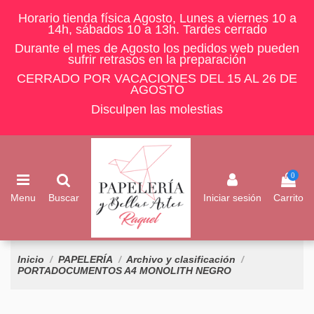
Horario tienda física Agosto, Lunes a viernes 10 a
14h, sábados 10 a 13h. Tardes cerrado
Durante el mes de Agosto los pedidos web pueden
sufrir retrasos en la preparación
CERRADO POR VACACIONES DEL 15 AL 26 DE
AGOSTO
Disculpen las molestias
0
Menu
Buscar
Iniciar sesión
Carrito
Inicio
PAPELERÍA
Archivo y clasificación
PORTADOCUMENTOS A4 MONOLITH NEGRO