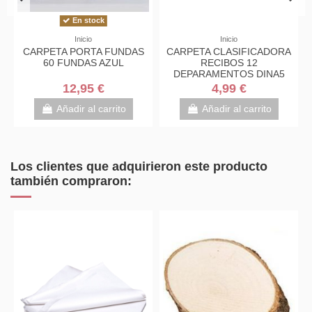
En stock
Inicio
Inicio
Ini
A PORTA FUNDAS
CARPETA CLASIFICADORA
CARPETA 
FUNDAS AZUL
RECIBOS 12
TAMAÑO DI
DEPARAMENTOS DINA5
20H D
13X26CM
12,95 €
4,99 €
11,
ñadir al carrito
Añadir al carrito
Añadir 
Los clientes que adquirieron este producto
también compraron: