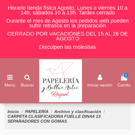
Horario tienda física Agosto, Lunes a viernes 10 a
14h, sábados 10 a 13h. Tardes cerrado
Durante el mes de Agosto los pedidos web pueden
sufrir retrasos en la preparación
CERRADO POR VACACIONES DEL 15 AL 26 DE
AGOSTO
Disculpen las molestias
0
Menu
Buscar
Iniciar sesión
Carrito
Inicio
PAPELERÍA
Archivo y clasificación
CARPETA CLASIFICADORA FUELLE DINA4 13
SEPARADORES CON GOMAS