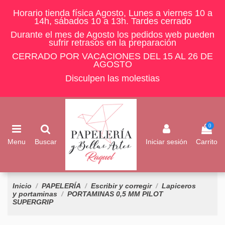
Horario tienda física Agosto, Lunes a viernes 10 a
14h, sábados 10 a 13h. Tardes cerrado
Durante el mes de Agosto los pedidos web pueden
sufrir retrasos en la preparación
CERRADO POR VACACIONES DEL 15 AL 26 DE
AGOSTO
Disculpen las molestias
0
Menu
Buscar
Iniciar sesión
Carrito
Inicio
PAPELERÍA
Escribir y corregir
Lapiceros
y portaminas
PORTAMINAS 0,5 MM PILOT
SUPERGRIP