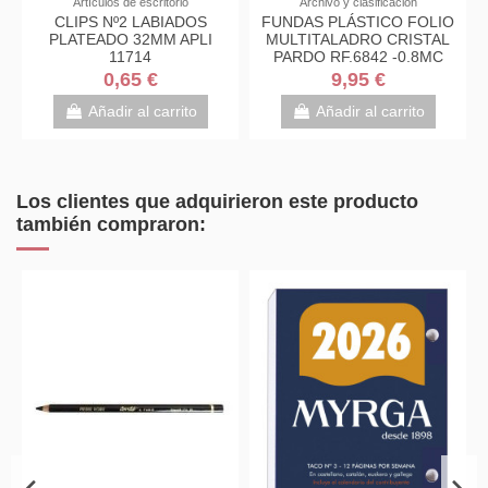
Artículos de escritorio
Archivo y clasificación
OMO
CLIPS Nº2 LABIADOS
FUNDAS PLÁSTICO FOLIO
LUS
PLATEADO 32MM APLI
MULTITALADRO CRISTAL
11714
PARDO RF.6842 -0.8MC
C/100
0,65 €
9,95 €
o
Añadir al carrito
Añadir al carrito
Los clientes que adquirieron este producto
también compraron: