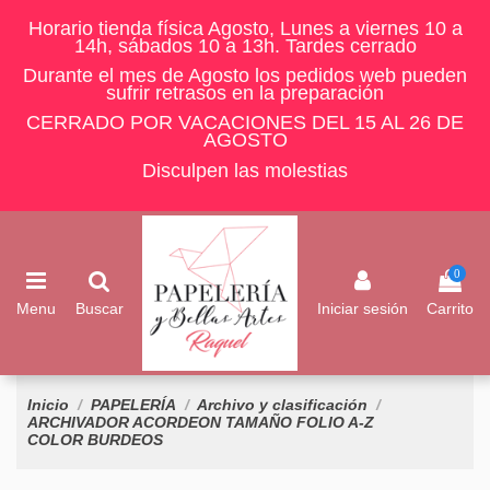
Horario tienda física Agosto, Lunes a viernes 10 a
14h, sábados 10 a 13h. Tardes cerrado
Durante el mes de Agosto los pedidos web pueden
sufrir retrasos en la preparación
CERRADO POR VACACIONES DEL 15 AL 26 DE
AGOSTO
Disculpen las molestias
0
Menu
Buscar
Iniciar sesión
Carrito
Inicio
PAPELERÍA
Archivo y clasificación
ARCHIVADOR ACORDEON TAMAÑO FOLIO A-Z
COLOR BURDEOS