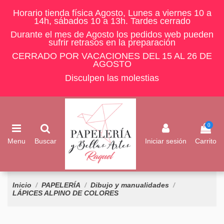
Horario tienda física Agosto, Lunes a viernes 10 a
14h, sábados 10 a 13h. Tardes cerrado
Durante el mes de Agosto los pedidos web pueden
sufrir retrasos en la preparación
CERRADO POR VACACIONES DEL 15 AL 26 DE
AGOSTO
Disculpen las molestias
0
Menu
Buscar
Iniciar sesión
Carrito
Inicio
PAPELERÍA
Dibujo y manualidades
LÁPICES ALPINO DE COLORES