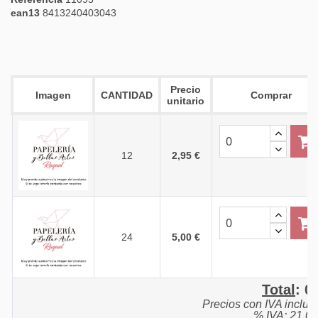
ean13
8413240403043
Precio
Imagen
CANTIDAD
Comprar
unitario
12
2,95 €
24
5,00 €
Total
:
0,
Precios con IVA inclui
% IVA: 21,0