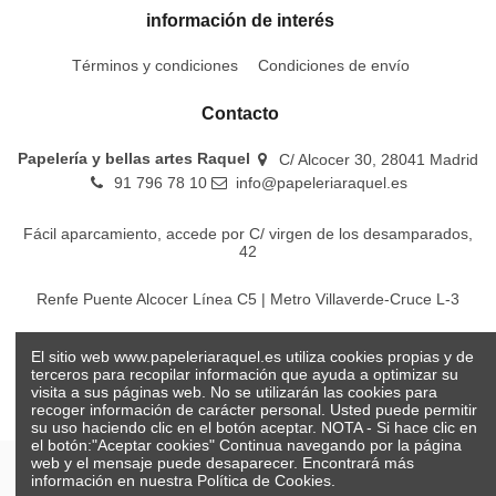
información de interés
Términos y condiciones
Condiciones de envío
Contacto
Papelería y bellas artes Raquel
C/ Alcocer 30, 28041 Madrid
91 796 78 10
info@papeleriaraquel.es
Fácil aparcamiento, accede por C/ virgen de los desamparados,
42
Renfe Puente Alcocer Línea C5 | Metro Villaverde-Cruce L-3
EMT Líneas 18-22-86-116-130-442-448
El sitio web www.papeleriaraquel.es utiliza cookies propias y de
terceros para recopilar información que ayuda a optimizar su
visita a sus páginas web. No se utilizarán las cookies para
recoger información de carácter personal. Usted puede permitir
su uso haciendo clic en el botón aceptar. NOTA - Si hace clic en
el botón:"Aceptar cookies" Continua navegando por la página
web y el mensaje puede desaparecer. Encontrará más
información en nuestra
Política de Cookies.