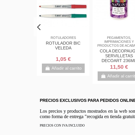
los de escritorio
ROTULADORES
PEGAMENTOS,
IMPRIMACIONES Y
RROLLOS PARA
ROTULADOR BIC
PRODUCTOS DE ACAB
ADHESIVA 33MM
VELEDA
COLA DECOPAU
SERVILLETAS
5,75 €
1,05 €
DECOART 236M
11,50 €
adir al carrito
Añadir al carrito
Añadir al carri
PRECIOS EXCLUSIVOS PARA PEDIDOS ONLIN
Los precios y productos mostrados en la web son e
como forma de entrega "recogida en tienda gratuit
PRECIOS CON IVA INCLUIDO