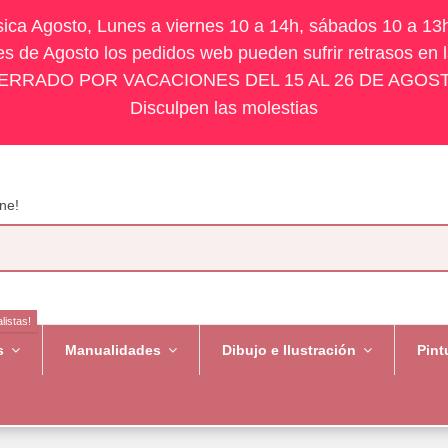
ísica Agosto, Lunes a viernes 10 a 14h, sábados 10 a 13
s de Agosto los pedidos web pueden sufrir retrasos en 
ERRADO POR VACACIONES DEL 15 AL 26 DE AGOS
Disculpen las molestias
ne!
listas!
es
Manualidades
Dibujo e Ilustración
Pint