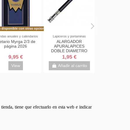
 disponible con otras opciones
das anuales y calendarios
Lapiceros y portaminas
etario Myrga 2/3 de
ALARGADOR
página 2026
APURALAPICES
DOBLE DIAMETRO
9,95 €
1,95 €
View
Añadir al carrito
tienda, tiene que efectuarlo en esta web e indicar