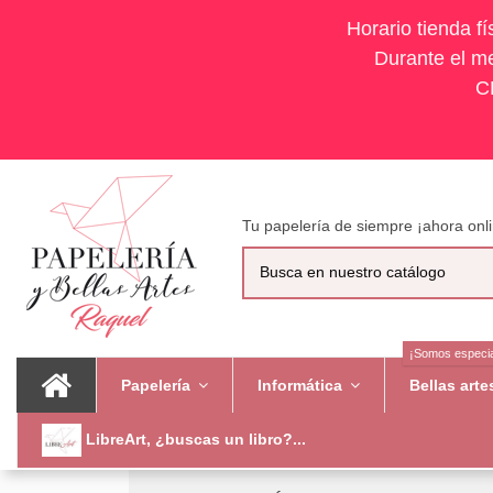
Horario tienda f
Durante el me
C
Tu papelería de siempre ¡ahora onli
¡Somos especia
Papelería
Informática
Bellas art
LibreArt, ¿buscas un libro?...