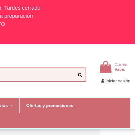
h. Tardes cerrado
la preparación
TO
Carrito
Vacio
Iniciar sesión
uras
Ofertas y promociones