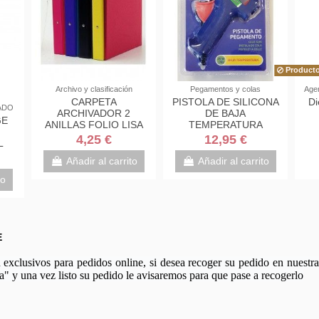
Producto
Archivo y clasificación
Pegamentos y colas
Agen
CARPETA
PISTOLA DE SILICONA
Di
ADO
ARCHIVADOR 2
DE BAJA
GE
ANILLAS FOLIO LISA
TEMPERATURA
PLÁSTICO
BISMARK 327108
4,25 €
12,95 €
L
Añadir al carrito
Añadir al carrito
to
E
xclusivos para pedidos online, si desea recoger su pedido en nuestra 
a" y una vez listo su pedido le avisaremos para que pase a recogerlo