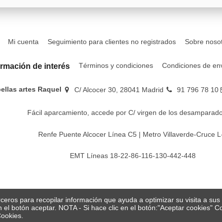
Mi cuenta
Seguimiento para clientes no registrados
Sobre noso
Términos y condiciones
Condiciones de en
ormación de interés
bellas artes Raquel
C/ Alcocer 30, 28041 Madrid
91 796 78 10
Fácil aparcamiento, accede por C/ virgen de los desamparado
Renfe Puente Alcocer Línea C5 | Metro Villaverde-Cruce L
EMT Líneas 18-22-86-116-130-442-448
erceros para recopilar información que ayuda a optimizar su visita a su
en el botón aceptar. NOTA - Si hace clic en el botón:"Aceptar cookies"
Cookies.