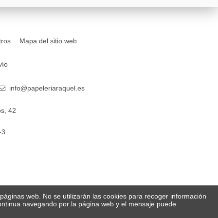
tros
Mapa del sitio web
vío
info@papeleriaraquel.es
s, 42
-3
s páginas web. No se utilizarán las cookies para recoger información
 Continua navegando por la página web y el mensaje puede