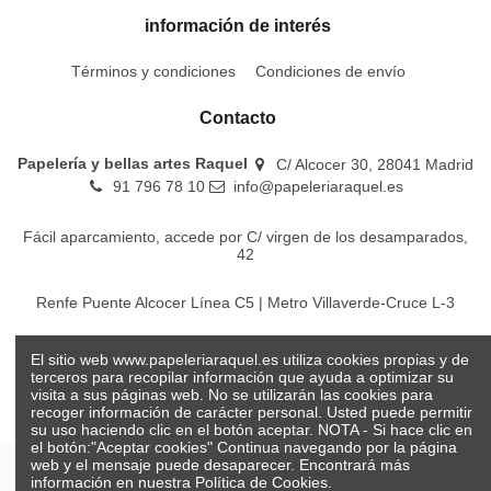
información de interés
Términos y condiciones
Condiciones de envío
Contacto
Papelería y bellas artes Raquel
C/ Alcocer 30, 28041 Madrid
91 796 78 10
info@papeleriaraquel.es
Fácil aparcamiento, accede por C/ virgen de los desamparados,
42
Renfe Puente Alcocer Línea C5 | Metro Villaverde-Cruce L-3
EMT Líneas 18-22-86-116-130-442-448
El sitio web www.papeleriaraquel.es utiliza cookies propias y de
terceros para recopilar información que ayuda a optimizar su
visita a sus páginas web. No se utilizarán las cookies para
recoger información de carácter personal. Usted puede permitir
su uso haciendo clic en el botón aceptar. NOTA - Si hace clic en
el botón:"Aceptar cookies" Continua navegando por la página
web y el mensaje puede desaparecer. Encontrará más
información en nuestra
Política de Cookies.