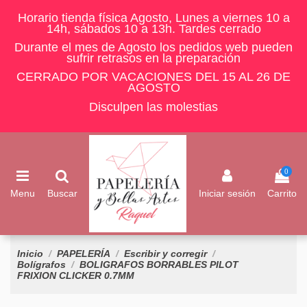
Horario tienda física Agosto, Lunes a viernes 10 a
14h, sábados 10 a 13h. Tardes cerrado
Durante el mes de Agosto los pedidos web pueden
sufrir retrasos en la preparación
CERRADO POR VACACIONES DEL 15 AL 26 DE
AGOSTO
Disculpen las molestias
0
Menu
Buscar
Iniciar sesión
Carrito
Inicio
PAPELERÍA
Escribir y corregir
Bolígrafos
BOLIGRAFOS BORRABLES PILOT
FRIXION CLICKER 0.7MM