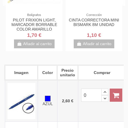
Corrección
Corrección
LIGHT,
CINTA CORRECTORA MINI
CORRECTOR DE CIN
RABLE
BISMARK 8M UNIDAD
MILAN 5MM X 8M
ILLO
1,10 €
1,65 €
rrito
Añadir al carrito
Añadir al carrito
Precio
Imagen
Color
Comprar
unitario
2,60 €
AZUL