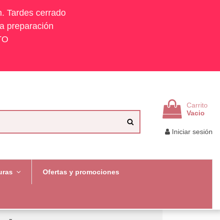
h. Tardes cerrado
la preparación
TO
Carrito
Vacio
Iniciar sesión
uras
Ofertas y promociones