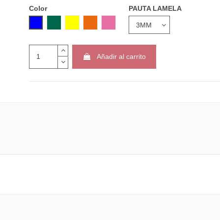
Color
PAUTA LAMELA
AZUL
VERDE
AMARILLO
NARANJA
ROSA
Añadir al carrito