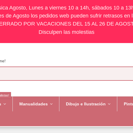
ísica Agosto, Lunes a viernes 10 a 14h, sábados 10 a 13
s de Agosto los pedidos web pueden sufrir retrasos en 
ERRADO POR VACACIONES DEL 15 AL 26 DE AGOS
Disculpen las molestias
ne!
listas!
es
Manualidades
Dibujo e Ilustración
Pint