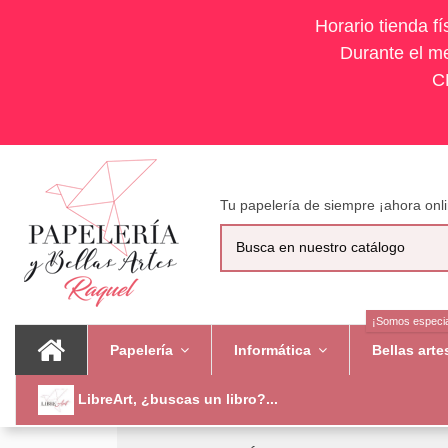
Horario tienda f
Durante el me
C
Tu papelería de siempre ¡ahora onli
¡Somos especia
Papelería
Informática
Bellas art
LibreArt, ¿buscas un libro?...