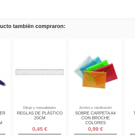
oducto también compraron:
PAPELERÍA
Dibujo y manualidades
Pa
LAPICERO BICOLOR
FORRO
PAP
MILAN TRIANGULAR
AUTOADHESIVO
PA
0702312
0.50X1.5
TRANSPARENTE
4,58 €
0,99 €