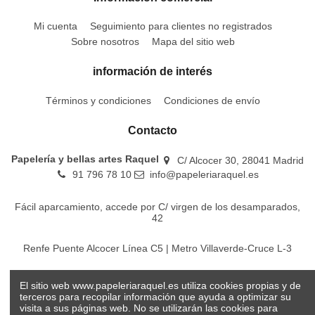
Mi cuenta
Seguimiento para clientes no registrados
Sobre nosotros
Mapa del sitio web
información de interés
Términos y condiciones
Condiciones de envío
Contacto
Papelería y bellas artes Raquel
C/ Alcocer 30, 28041 Madrid
91 796 78 10
info@papeleriaraquel.es
Fácil aparcamiento, accede por C/ virgen de los desamparados,
42
Renfe Puente Alcocer Línea C5 | Metro Villaverde-Cruce L-3
EMT Líneas 18-22-86-116-130-442-448
El sitio web www.papeleriaraquel.es utiliza cookies propias y de
terceros para recopilar información que ayuda a optimizar su
visita a sus páginas web. No se utilizarán las cookies para