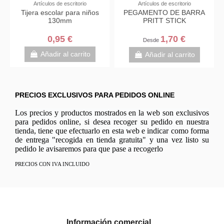
 y manualidades
Inicio
PAPEL PAR
ES ALPINO DE
CUADERNO
Bloc dibujo C
OLORES
CUADRICULADO TIPO
con RECUAD
EDELVIVES 46 TAMAÑO A4
130
TAPA DE PLÁSTICO
2,95 €
3,25 €
3,30
de
Añadir al carrito
Añadir a
dir al carrito
PRECIOS EXCLUSIVOS PARA PEDIDOS ONLINE
Los precios y productos mostrados en la web son exclusivos
para pedidos online, si desea recoger su pedido en nuestra
tienda, tiene que efectuarlo en esta web e indicar como forma
de entrega "recogida en tienda gratuita" y una vez listo su
pedido le avisaremos para que pase a recogerlo
PRECIOS CON IVA INCLUIDO
Información comercial