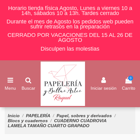
Horario tienda física Agosto, Lunes a viernes 10 a
14h, sábados 10 a 13h. Tardes cerrado
Durante el mes de Agosto los pedidos web pueden
sufrir retrasos en la preparación
CERRADO POR VACACIONES DEL 15 AL 26 DE
AGOSTO
Disculpen las molestias
0
Menu
Buscar
Iniciar sesión
Carrito
Inicio
PAPELERÍA
Papel, sobres y derivados
Blocs y cuadernos
CUADERNO CUADROVIA
LAMELA TAMAÑO CUARTO GRAPADO