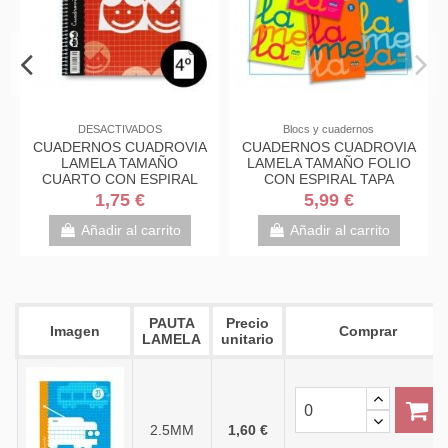
Blocs y cuadernos
DESACTIVADOS
CUADERNO 80H TAMAÑO
CUADERNOS CUADROVIA
CUA
CUARTO, TAPA DE
LAMELA TAMAÑO
LA
PLÁSTICO CUADRO 4X4
CUARTO CON ESPIRAL
1,50 €
1,75 €
Añadir al carrito
Añadir al carrito
PAUTA
Precio
Imagen
Comprar
LAMELA
unitario
2.5MM
1,60 €