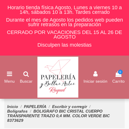
Horario tienda física Agosto, Lunes a viernes 10 a
14h, sábados 10 a 13h. Tardes cerrado
Durante el mes de Agosto los pedidos web pueden
sufrir retrasos en la preparación
CERRADO POR VACACIONES DEL 15 AL 26 DE
AGOSTO
Disculpen las molestias
0
Menu
Buscar
Iniciar sesión
Carrito
Inicio
PAPELERÍA
Escribir y corregir
Bolígrafos
BOLIGRAFO BIC CRISTAL CUERPO
TRANSPARENTE TRAZO 0,4 MM. COLOR VERDE BIC
8373629