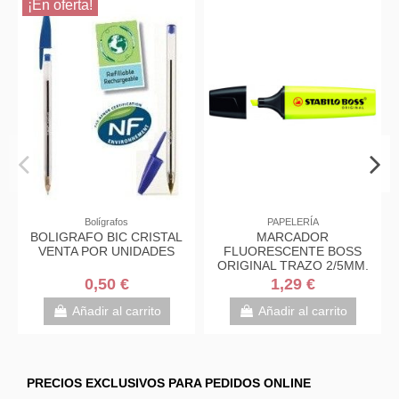
¡En oferta!
Bolígrafos
PAPELERÍA
BOLIGRAFO BIC CRISTAL
MARCADOR
VENTA POR UNIDADES
FLUORESCENTE BOSS
ORIGINAL TRAZO 2/5MM.
AMARILLO STABILO 70/24
0,50 €
1,29 €
Añadir al carrito
Añadir al carrito
PRECIOS EXCLUSIVOS PARA PEDIDOS ONLINE