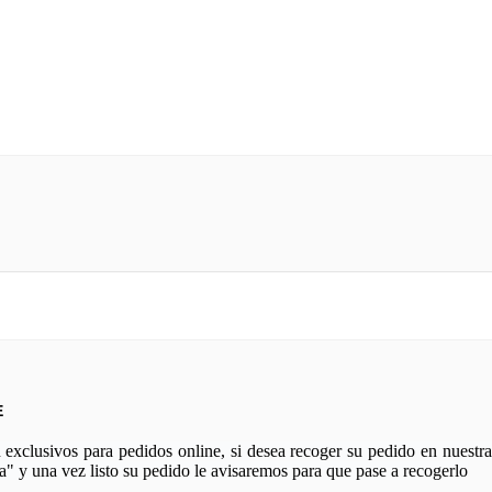
50
PAPEL DE ARROZ GIPSY
ROSAS DGR 296
3,25 €
E
xclusivos para pedidos online, si desea recoger su pedido en nuestra 
a" y una vez listo su pedido le avisaremos para que pase a recogerlo