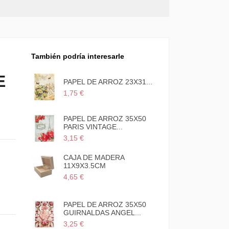
También podría interesarle
E
23X31...
PAPEL DE ARROZ 23X31...
1,75 €
 35X50
PAPEL DE ARROZ 35X50
S...
PARIS VINTAGE...
3,15 €
ana de
CAJA DE MADERA
11X9X3.5CM
4,65 €
 35X50
PAPEL DE ARROZ 35X50
VA
GUIRNALDAS ANGEL...
3,25 €