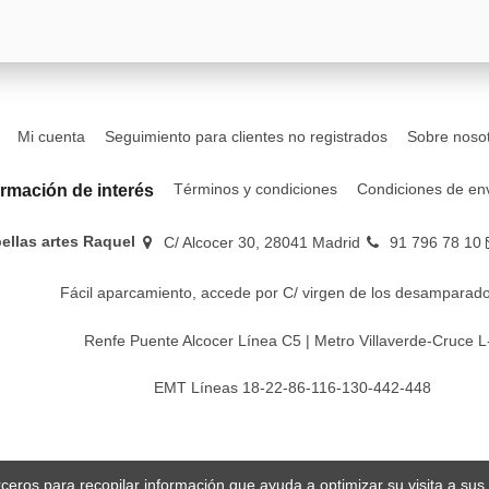
Mi cuenta
Seguimiento para clientes no registrados
Sobre noso
Términos y condiciones
Condiciones de en
ormación de interés
bellas artes Raquel
C/ Alcocer 30, 28041 Madrid
91 796 78 10
Fácil aparcamiento, accede por C/ virgen de los desamparado
Renfe Puente Alcocer Línea C5 | Metro Villaverde-Cruce L
EMT Líneas 18-22-86-116-130-442-448
erceros para recopilar información que ayuda a optimizar su visita a su