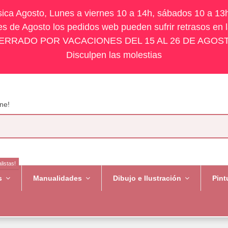
ísica Agosto, Lunes a viernes 10 a 14h, sábados 10 a 13
s de Agosto los pedidos web pueden sufrir retrasos en 
ERRADO POR VACACIONES DEL 15 AL 26 DE AGOS
Disculpen las molestias
ne!
listas!
es
Manualidades
Dibujo e Ilustración
Pint