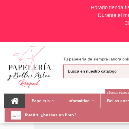
Horario tienda f
Durante el me
C
Tu papelería de siempre ¡ahora onli
¡Somos especia
Papelería
Informática
Bellas art
LibreArt, ¿buscas un libro?...