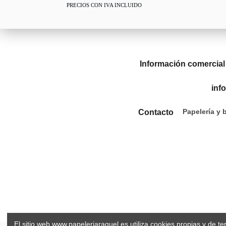
PRECIOS CON IVA INCLUIDO
Información comercial
inf
Papelería y 
Contacto
El sitio web www.papeleriaraquel.es utiliza cookies propias y de t