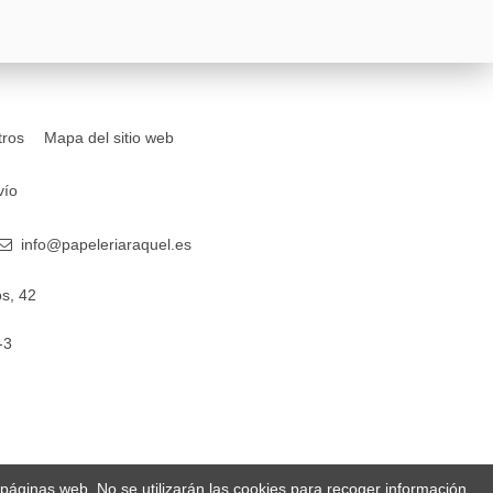
tros
Mapa del sitio web
vío
info@papeleriaraquel.es
s, 42
-3
s páginas web. No se utilizarán las cookies para recoger información