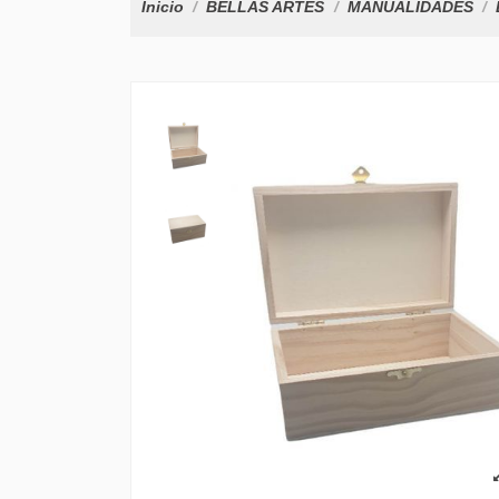
Inicio
BELLAS ARTES
MANUALIDADES
CAJA CON TAPA LISA
21'5X21'5X10CM.
9,95 €
PAPEL DE ARROZ 30.
JAPANESE:GEISA...
3,15 €
PAPEL DE ARROZ 35X
RELOJ/ROSAS...
3,25 €
COLA DECOUPAGE
DECOART 240CC DS10
9,95 €