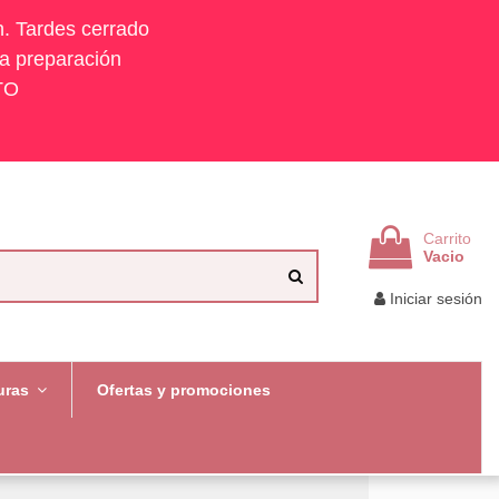
h. Tardes cerrado
la preparación
TO
Carrito
Vacio
Iniciar sesión
uras
Ofertas y promociones