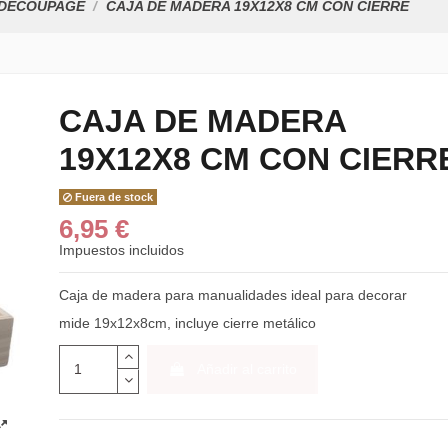
DECOUPAGE
CAJA DE MADERA 19X12X8 CM CON CIERRE
CAJA DE MADERA
19X12X8 CM CON CIERR
CAJA CUADRADA
PAPEL DE ARROZ 
INFUSION.4DIV.15X15X8
2,15 €
9,50 €
Fuera de stock
6,95 €
5X45
PAPEL DE ARROZ 35X50
PAPEL DE ARROZ
ART. NOVEAU...
BOTANICA FLORE
Impuestos incluidos
3,25 €
3,25 €
Caja de madera para manualidades ideal para decorar
50
PAPEL DE ARROZ
Acrílico la Americ
mide 19x12x8cm, incluye cierre metálico
BLANCO PURO
DecoArt bote...
MULBERRY...
3,30 €
Desde
1,95 €
Añadir al carrito
PAPEL DE ARROZ 35X50
PAPEL DE ARROZ
1...
BOTANICA ROJO...
FLORS/MARIP/U
3,25 €
3,25 €