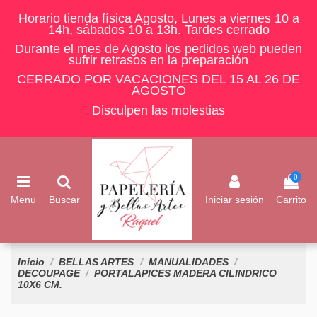
Horario tienda física Agosto, Lunes a viernes 10 a
14h, sábados 10 a 13h. Tardes cerrado
Durante el mes de Agosto los pedidos web pueden
sufrir retrasos en la preparación
CERRADO POR VACACIONES DEL 15 AL 26 DE
AGOSTO
Disculpen las molestias
0
Menu
Buscar
Iniciar sesión
Carrito
Inicio
BELLAS ARTES
MANUALIDADES
DECOUPAGE
PORTALAPICES MADERA CILINDRICO
10X6 CM.