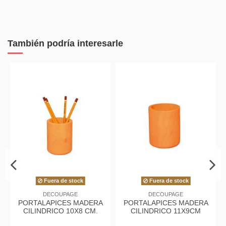
También podría interesarle
Fuera de stock
Fuera de stock
DECOUPAGE
DECOUPAGE
PORTALAPICES MADERA
PORTALAPICES MADERA
P
CILINDRICO 10X8 CM.
CILINDRICO 11X9CM