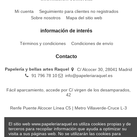
Mi cuenta
Seguimiento para clientes no registrados
Sobre nosotros
Mapa del sitio web
información de interés
Términos y condiciones
Condiciones de envío
Contacto
Papelería y bellas artes Raquel
C/ Alcocer 30, 28041 Madrid
91 796 78 10
info@papeleriaraquel.es
Fácil aparcamiento, accede por C/ virgen de los desamparados,
42
Renfe Puente Alcocer Línea C5 | Metro Villaverde-Cruce L-3
EMT Líneas 18-22-86-116-130-442-448
El sitio web www.papeleriaraquel.es utiliza cookies propias y de
terceros para recopilar información que ayuda a optimizar su
visita a sus páginas web. No se utilizarán las cookies para