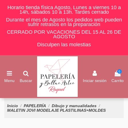
Horario tienda física Agosto, Lunes a viernes 10 a
14h, sábados 10 a 13h. Tardes cerrado
Durante el mes de Agosto los pedidos web pueden
sufrir retrasos en la preparación
CERRADO POR VACACIONES DEL 15 AL 26 DE
AGOSTO
Disculpen las molestias
0
Menu
Buscar
Iniciar sesión
Carrito
Inicio
PAPELERÍA
Dibujo y manualidades
MALETIN JOVI MODELAJE PLASTILINAS+MOLDES