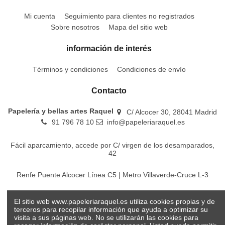
Mi cuenta
Seguimiento para clientes no registrados
Sobre nosotros
Mapa del sitio web
información de interés
Términos y condiciones
Condiciones de envío
Contacto
Papelería y bellas artes Raquel
C/ Alcocer 30, 28041 Madrid
91 796 78 10
info@papeleriaraquel.es
Fácil aparcamiento, accede por C/ virgen de los desamparados,
42
Renfe Puente Alcocer Línea C5 | Metro Villaverde-Cruce L-3
EMT Líneas 18-22-86-116-130-442-448
El sitio web www.papeleriaraquel.es utiliza cookies propias y de
terceros para recopilar información que ayuda a optimizar su
visita a sus páginas web. No se utilizarán las cookies para