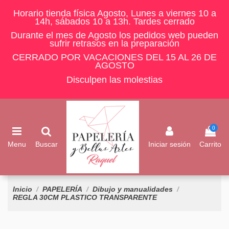
Horario tienda física Agosto, Lunes a viernes 10 a
14h, sábados 10 a 13h. Tardes cerrado
Durante el mes de Agosto los pedidos web pueden
sufrir retrasos en la preparación
CERRADO POR VACACIONES DEL 15 AL 26 DE
AGOSTO
Disculpen las molestias
0
Menu
Buscar
Iniciar sesión
Carrito
Inicio
PAPELERÍA
Dibujo y manualidades
REGLA 30CM PLASTICO TRANSPARENTE