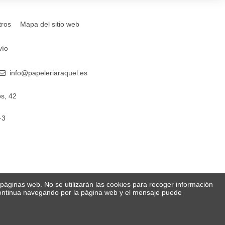
tros
Mapa del sitio web
vío
info@papeleriaraquel.es
s, 42
-3
s páginas web. No se utilizarán las cookies para recoger información
 Continua navegando por la página web y el mensaje puede