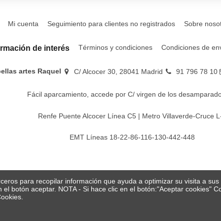
Mi cuenta
Seguimiento para clientes no registrados
Sobre noso
Términos y condiciones
Condiciones de en
ormación de interés
bellas artes Raquel
C/ Alcocer 30, 28041 Madrid
91 796 78 10
Fácil aparcamiento, accede por C/ virgen de los desamparado
Renfe Puente Alcocer Línea C5 | Metro Villaverde-Cruce L
EMT Líneas 18-22-86-116-130-442-448
erceros para recopilar información que ayuda a optimizar su visita a su
en el botón aceptar. NOTA - Si hace clic en el botón:"Aceptar cookies"
Cookies.
© Papelería y bellas artes Raquel 2026