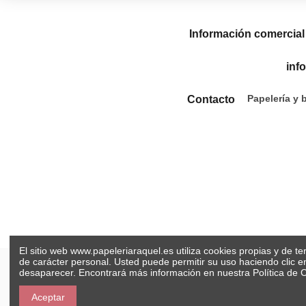
Información comercial
inf
Papelería y 
Contacto
El sitio web www.papeleriaraquel.es utiliza cookies propias y de t
de carácter personal. Usted puede permitir su uso haciendo clic 
desaparecer. Encontrará más información en nuestra
Política de 
Aceptar