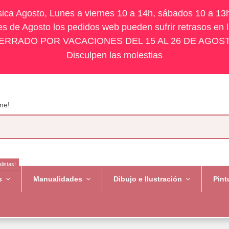
ísica Agosto, Lunes a viernes 10 a 14h, sábados 10 a 13
s de Agosto los pedidos web pueden sufrir retrasos en 
ERRADO POR VACACIONES DEL 15 AL 26 DE AGOS
Disculpen las molestias
ne!
listas!
es
Manualidades
Dibujo e Ilustración
Pint