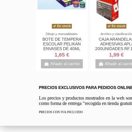
En stock
En stock
Dibujo y manualidades
Archivo y clasificació
BOTE DE TEMPERA
CAJA ARANDELA
ESCOLAR PELIKAN
ADHESIVAS APL
ENVASES DE 40ML
200UNIDADES RF.
DIAM.13 mm
1,65 €
1,99 €
Añadir al carrito
Añadir al carri
PRECIOS EXCLUSIVOS PARA PEDIDOS ONLIN
Los precios y productos mostrados en la web son e
como forma de entrega "recogida en tienda gratuit
PRECIOS CON IVA INCLUIDO