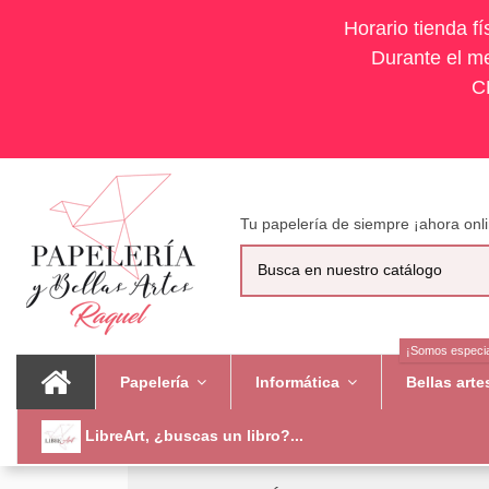
Horario tienda f
Durante el me
C
Tu papelería de siempre ¡ahora onli
¡Somos especia
Papelería
Informática
Bellas art
LibreArt, ¿buscas un libro?...