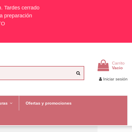
h. Tardes cerrado
la preparación
TO
Carrito
Vacio
Iniciar sesión
uras
Ofertas y promociones