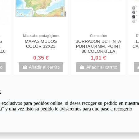
n
Materiales pedagógicos
Corrección
D
S
MAPAS MUDOS
BORRADOR DE TINTA
L
I
COLOR 32X23
PUNTA 0,4MM. POINT
CA
116
88 COLORKILLA
STABILO 88/00
0,35 €
1,01 €
to
Añadir al carrito
Añadir al carrito
E
xclusivos para pedidos online, si desea recoger su pedido en nuestra 
a" y una vez listo su pedido le avisaremos para que pase a recogerlo