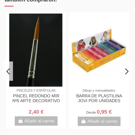
PINCELES Y ESPÁTULAS
Dibujo y manualidades
PINCEL REDONDO MIR
BARRA DE PLASTILINA
BL
Nº6 ARTE DECORATIVO
JOVI POR UNIDADES
2,40 €
0,95 €
Desde
Añadir al carrito
Añadir al carrito