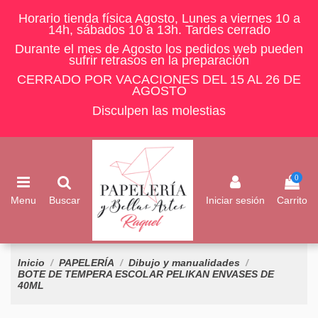
Horario tienda física Agosto, Lunes a viernes 10 a
14h, sábados 10 a 13h. Tardes cerrado
Durante el mes de Agosto los pedidos web pueden
sufrir retrasos en la preparación
CERRADO POR VACACIONES DEL 15 AL 26 DE
AGOSTO
Disculpen las molestias
0
Menu
Buscar
Iniciar sesión
Carrito
Inicio
PAPELERÍA
Dibujo y manualidades
BOTE DE TEMPERA ESCOLAR PELIKAN ENVASES DE
40ML