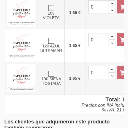
1,65 €
109
VIOLETA
1,65 €
120 AZUL
ULTRAMAR
1,65 €
190 SIENA
TOSTADA
Total
:
0,
Precios con IVA inclui
% IVA: 21,0
Los clientes que adquirieron este producto
también compraron: