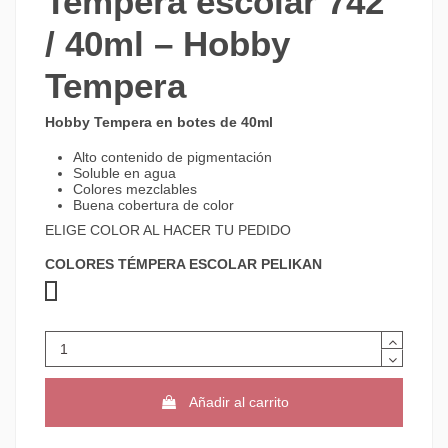
Tempera escolar 742
/ 40ml – Hobby
Tempera
Hobby Tempera en botes de 40ml
Alto contenido de pigmentación
Soluble en agua
Colores mezclables
Buena cobertura de color
ELIGE COLOR AL HACER TU PEDIDO
COLORES TÉMPERA ESCOLAR PELIKAN
11 NEGRO
34 CARMIN
43 MAGENTA
59 AMARILLO
80 OCRE
109 VIOLETA
120 AZUL ULTRAMAR
127 CYAN
130 VERDE AZUL
190 SIENA TOSTADA
4 BLANCO
Añadir al carrito