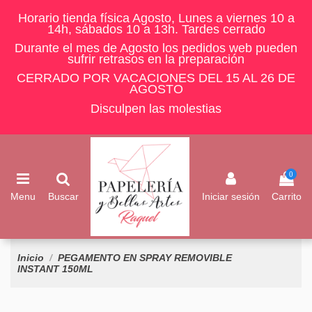
Horario tienda física Agosto, Lunes a viernes 10 a
14h, sábados 10 a 13h. Tardes cerrado
Durante el mes de Agosto los pedidos web pueden
sufrir retrasos en la preparación
CERRADO POR VACACIONES DEL 15 AL 26 DE
AGOSTO
Disculpen las molestias
0
Menu
Buscar
Iniciar sesión
Carrito
Inicio
PEGAMENTO EN SPRAY REMOVIBLE
INSTANT 150ML