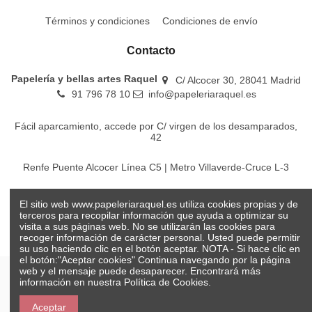
Términos y condiciones
Condiciones de envío
Contacto
Papelería y bellas artes Raquel
C/ Alcocer 30, 28041 Madrid
91 796 78 10
info@papeleriaraquel.es
Fácil aparcamiento, accede por C/ virgen de los desamparados,
42
Renfe Puente Alcocer Línea C5 | Metro Villaverde-Cruce L-3
EMT Líneas 18-22-86-116-130-442-448
El sitio web www.papeleriaraquel.es utiliza cookies propias y de
terceros para recopilar información que ayuda a optimizar su
visita a sus páginas web. No se utilizarán las cookies para
recoger información de carácter personal. Usted puede permitir
su uso haciendo clic en el botón aceptar. NOTA - Si hace clic en
el botón:"Aceptar cookies" Continua navegando por la página
web y el mensaje puede desaparecer. Encontrará más
información en nuestra
Política de Cookies.
© Papelería y bellas artes Raquel 2026
Aceptar