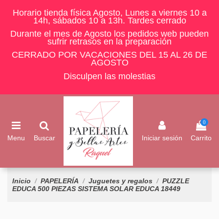
Horario tienda física Agosto, Lunes a viernes 10 a
14h, sábados 10 a 13h. Tardes cerrado
Durante el mes de Agosto los pedidos web pueden
sufrir retrasos en la preparación
CERRADO POR VACACIONES DEL 15 AL 26 DE
AGOSTO
Disculpen las molestias
0
Menu
Buscar
Iniciar sesión
Carrito
Inicio
PAPELERÍA
Juguetes y regalos
PUZZLE
EDUCA 500 PIEZAS SISTEMA SOLAR EDUCA 18449