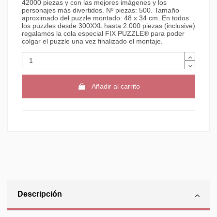
42000 piezas y con las mejores imágenes y los
personajes más divertidos. Nº piezas: 500. Tamaño
aproximado del puzzle montado: 48 x 34 cm. En todos
los puzzles desde 300XXL hasta 2.000 piezas (inclusive)
regalamos la cola especial FIX PUZZLE® para poder
colgar el puzzle una vez finalizado el montaje.
Añadir al carrito
Descripción