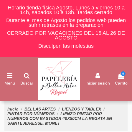
Horario tienda física Agosto, Lunes a viernes 10 a
14h, sábados 10 a 13h. Tardes cerrado
Durante el mes de Agosto los pedidos web pueden
sufrir retrasos en la preparación
CERRADO POR VACACIONES DEL 15 AL 26 DE
AGOSTO
Disculpen las molestias
0
Menu
Buscar
Iniciar sesión
Carrito
Inicio
BELLAS ARTES
LIENZOS Y TABLEX
PINTAR POR NÚMEROS
LIENZO PINTAR POR
NUMEROS CON BASTIDOR 40X50CM LA REGATA EN
SAINTE ADRESSE, MONET