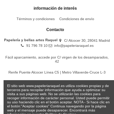
información de interés
Términos y condiciones
Condiciones de envío
Contacto
Papelería y bellas artes Raquel
C/ Alcocer 30, 28041 Madrid
91 796 78 10
info@papeleriaraquel.es
Fácil aparcamiento, accede por C/ virgen de los desamparados,
42
Renfe Puente Alcocer Línea C5 | Metro Villaverde-Cruce L-3
EMT Líneas 18-22-86-116-130-442-448
El sitio web www.papeleriaraquel.es utiliza cookies propias y de
terceros para recopilar información que ayuda a optimizar su
visita a sus páginas web. No se utilizarán las cookies para
recoger información de carácter personal. Usted puede permitir
su uso haciendo clic en el botón aceptar. NOTA - Si hace clic en
el botón:"Aceptar cookies" Continua navegando por la página
web y el mensaje puede desaparecer. Encontrará más