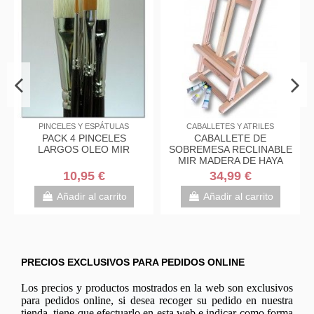
NCELES Y ESPÁTULAS
CABALLETES Y ATRILES
Acrílicos La
ACK 4 PINCELES
CABALLETE DE
Acrílico
ARGOS OLEO MIR
SOBREMESA RECLINABLE
DecoA
MIR MADERA DE HAYA
10,95 €
34,99 €
Des
Añadir al carrito
Añadir al carrito
Aña
PRECIOS EXCLUSIVOS PARA PEDIDOS ONLINE
Los precios y productos mostrados en la web son exclusivos
para pedidos online, si desea recoger su pedido en nuestra
tienda, tiene que efectuarlo en esta web e indicar como forma