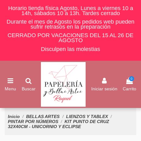
Horario tienda física Agosto, Lunes a viernes 10 a
14h, sábados 10 a 13h. Tardes cerrado
Durante el mes de Agosto los pedidos web pueden
sufrir retrasos en la preparación
CERRADO POR VACACIONES DEL 15 AL 26 DE
AGOSTO
Disculpen las molestias
0
Menu
Buscar
Iniciar sesión
Carrito
Inicio
BELLAS ARTES
LIENZOS Y TABLEX
PINTAR POR NÚMEROS
KIT PUNTO DE CRUZ
32X40CM - UNICORNIO Y ECLIPSE