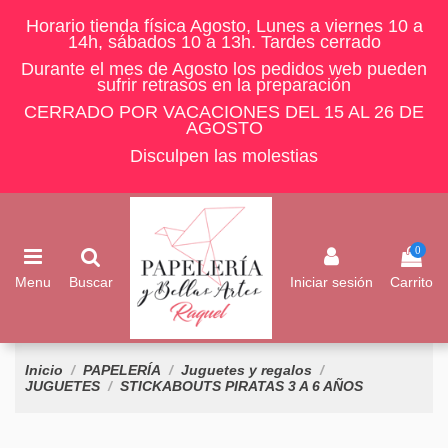
Horario tienda física Agosto, Lunes a viernes 10 a
14h, sábados 10 a 13h. Tardes cerrado
Durante el mes de Agosto los pedidos web pueden
sufrir retrasos en la preparación
CERRADO POR VACACIONES DEL 15 AL 26 DE
AGOSTO
Disculpen las molestias
0
Menu
Buscar
Iniciar sesión
Carrito
Inicio
PAPELERÍA
Juguetes y regalos
JUGUETES
STICKABOUTS PIRATAS 3 A 6 AÑOS