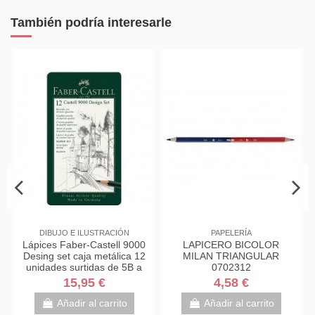
También podría interesarle
IBUJO E ILUSTRACIÓN
PAPELERÍA
es Faber-Castell 9000
LAPICERO BICOLOR
Lápices F
g set caja metálica 12
MILAN TRIANGULAR
Art Set 
ades surtidas de 5B a
0702312
unidades 
5H
15,95 €
4,58 €
1
Añadir al carrito
Añadir al carrito
Aña