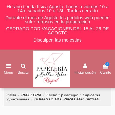
Horario tienda física Agosto, Lunes a viernes 10 a
14h, sábados 10 a 13h. Tardes cerrado
Durante el mes de Agosto los pedidos web pueden
sufrir retrasos en la preparación
CERRADO POR VACACIONES DEL 15 AL 26 DE
AGOSTO
Disculpen las molestias
0
Menu
Buscar
Iniciar sesión
Carrito
Inicio
PAPELERÍA
Escribir y corregir
Lapiceros
y portaminas
GOMAS DE GEL PARA LÁPIZ UNIDAD