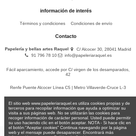
información de interés
Términos y condiciones
Condiciones de envío
Contacto
Papelería y bellas artes Raquel
C/ Alcocer 30, 28041 Madrid
91 796 78 10
info@papeleriaraquel.es
Fácil aparcamiento, accede por C/ virgen de los desamparados,
42
Renfe Puente Alcocer Línea C5 | Metro Villaverde-Cruce L-3
EMT Líneas 18-22-86-116-130-442-448
El sitio web www.papeleriaraquel.es utiliza cookies propias y de
terceros para recopilar información que ayuda a optimizar su
visita a sus páginas web. No se utilizarán las cookies para
recoger información de carácter personal. Usted puede permitir
su uso haciendo clic en el botón aceptar. NOTA - Si hace clic en
el botón:"Aceptar cookies" Continua navegando por la página
web y el mensaje puede desaparecer. Encontrará más