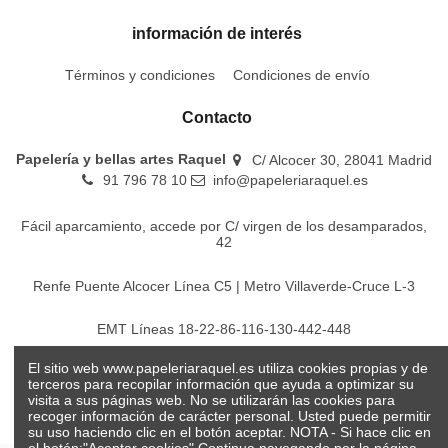
información de interés
Términos y condiciones
Condiciones de envío
Contacto
Papelería y bellas artes Raquel
C/ Alcocer 30, 28041 Madrid
91 796 78 10
info@papeleriaraquel.es
Fácil aparcamiento, accede por C/ virgen de los desamparados,
42
Renfe Puente Alcocer Línea C5 | Metro Villaverde-Cruce L-3
EMT Líneas 18-22-86-116-130-442-448
El sitio web www.papeleriaraquel.es utiliza cookies propias y de
Todos los precios son indicados con impuestos incluidos
terceros para recopilar información que ayuda a optimizar su
visita a sus páginas web. No se utilizarán las cookies para
recoger información de carácter personal. Usted puede permitir
su uso haciendo clic en el botón aceptar. NOTA - Si hace clic en
el botón:"Aceptar cookies" Continua navegando por la página