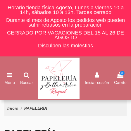
Horario tienda física Agosto, Lunes a viernes 10 a
14h, sábados 10 a 13h. Tardes cerrado
Durante el mes de Agosto los pedidos web pueden
sufrir retrasos en la preparación
CERRADO POR VACACIONES DEL 15 AL 26 DE
AGOSTO
Disculpen las molestias
0
Menu
Buscar
Iniciar sesión
Carrito
Inicio
PAPELERÍA