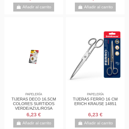
7000034004
7000034004
Añadir al carrito
Añadir al carrito
PAPELERÍA
PAPELERÍA
TIJERAS DECO 16,5CM
TIJERAS FERRO 16 CM
COLORES SURTIDOS
ERICH KRAUSE 14851
VERDE/AZUL/ROSA
1561DS-M SCOTH
6,23 €
6,23 €
7000034004
Añadir al carrito
Añadir al carrito