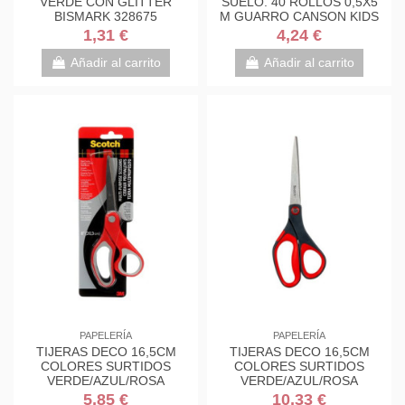
VERDE CON GLITTER
SUELO. 40 ROLLOS 0,5X5
BISMARK 328675
M GUARRO CANSON KIDS
C200003210
1,31 €
4,24 €
Añadir al carrito
Añadir al carrito
PAPELERÍA
PAPELERÍA
TIJERAS DECO 16,5CM
TIJERAS DECO 16,5CM
COLORES SURTIDOS
COLORES SURTIDOS
VERDE/AZUL/ROSA
VERDE/AZUL/ROSA
1561DS-M SCOTH
1561DS-M SCOTH
5,85 €
10,33 €