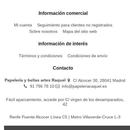
Información comercial
Mi cuenta
Seguimiento para clientes no registrados
Sobre nosotros
Mapa del sitio web
información de interés
Términos y condiciones
Condiciones de envío
Contacto
Papelería y bellas artes Raquel
C/ Alcocer 30, 28041 Madrid
91 796 78 10
info@papeleriaraquel.es
Fácil aparcamiento, accede por C/ virgen de los desamparados,
42
Renfe Puente Alcocer Línea C5 | Metro Villaverde-Cruce L-3
EMT Líneas 18-22-86-116-130-442-448