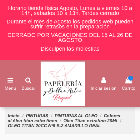
Horario tienda física Agosto, Lunes a viernes 10 a
14h, sábados 10 a 13h. Tardes cerrado
Durante el mes de Agosto los pedidos web pueden
sufrir retrasos en la preparación
CERRADO POR VACACIONES DEL 15 AL 26 DE
AGOSTO
Disculpen las molestias
0
Menu
Buscar
Iniciar sesión
Carrito
Inicio
PINTURAS
PINTURAS AL OLEO
Colores
al óleo titan extra finos
Oleo Titan extrafino 20Ml
OLEO TITAN 20CC Nº9 S-2 AMARILLO REAL