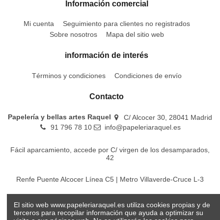
Información comercial
Mi cuenta
Seguimiento para clientes no registrados
Sobre nosotros
Mapa del sitio web
información de interés
Términos y condiciones
Condiciones de envío
Contacto
Papelería y bellas artes Raquel
C/ Alcocer 30, 28041 Madrid
91 796 78 10
info@papeleriaraquel.es
Fácil aparcamiento, accede por C/ virgen de los desamparados,
42
Renfe Puente Alcocer Línea C5 | Metro Villaverde-Cruce L-3
EMT Líneas 18-22-86-116-130-442-448
El sitio web www.papeleriaraquel.es utiliza cookies propias y de
terceros para recopilar información que ayuda a optimizar su