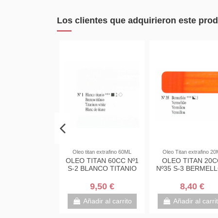
Los clientes que adquirieron este pr
tan extrafino 20Ml
Oleo titan extrafino 60ML
Oleo Titan extrafino 20
 TITAN 20CC
OLEO TITAN 60CC Nº1
OLEO TITAN 20C
 S-4 ROJO DE
S-2 BLANCO TITANIO
Nº35 S-3 BERMEL
MIO OSCURO
12,50 €
9,50 €
8,40 €
adir al carrito
Añadir al carrito
Añadir al carri