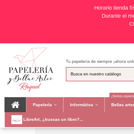
Horario tienda f
Durante el me
C
Tu papelería de siempre ¡ahora onli
¡Somos especia
Papelería
Informática
Bellas art
LibreArt, ¿buscas un libro?...