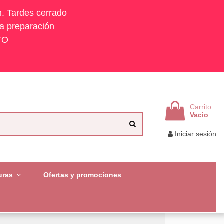
h. Tardes cerrado
la preparación
TO
Carrito
Vacio
Iniciar sesión
uras
Ofertas y promociones