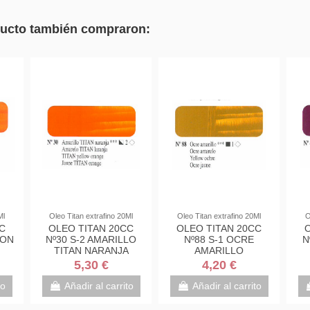
oducto también compraron:
Ml
Oleo Titan extrafino 20Ml
Oleo Titan extrafino 20Ml
O
C
OLEO TITAN 20CC
OLEO TITAN 20CC
LON
Nº30 S-2 AMARILLO
Nº88 S-1 OCRE
N
TITAN NARANJA
AMARILLO
5,30 €
4,20 €
to
Añadir al carrito
Añadir al carrito