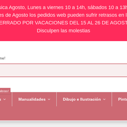
ísica Agosto, Lunes a viernes 10 a 14h, sábados 10 a 13
s de Agosto los pedidos web pueden sufrir retrasos en 
ERRADO POR VACACIONES DEL 15 AL 26 DE AGOS
Disculpen las molestias
ne!
listas!
es
Manualidades
Dibujo e Ilustración
Pint