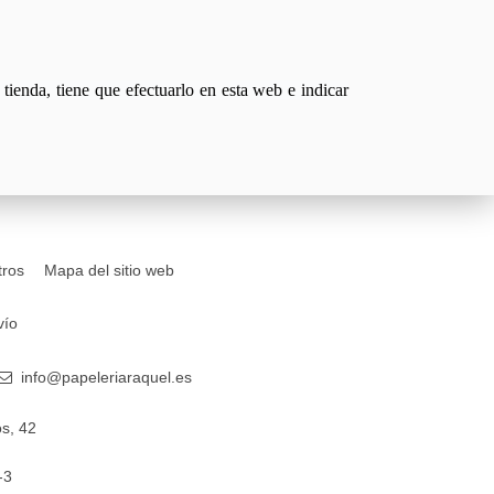
tienda, tiene que efectuarlo en esta web e indicar
tros
Mapa del sitio web
vío
info@papeleriaraquel.es
s, 42
-3