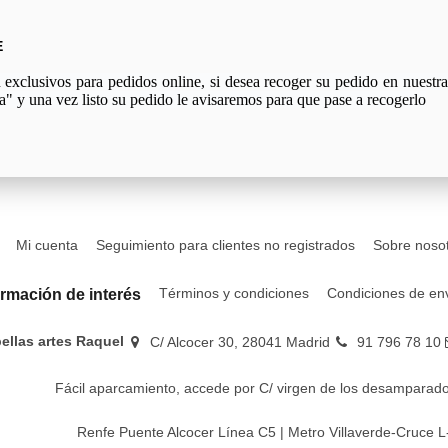
E
xclusivos para pedidos online, si desea recoger su pedido en nuestra 
a" y una vez listo su pedido le avisaremos para que pase a recogerlo
Mi cuenta
Seguimiento para clientes no registrados
Sobre noso
Términos y condiciones
Condiciones de en
ormación de interés
bellas artes Raquel
C/ Alcocer 30, 28041 Madrid
91 796 78 10
Fácil aparcamiento, accede por C/ virgen de los desamparado
Renfe Puente Alcocer Línea C5 | Metro Villaverde-Cruce L