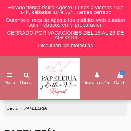
Horario tienda física Agosto, Lunes a viernes 10 a
14h, sábados 10 a 13h. Tardes cerrado
Durante el mes de Agosto los pedidos web pueden
sufrir retrasos en la preparación
CERRADO POR VACACIONES DEL 15 AL 26 DE
AGOSTO
Disculpen las molestias
0
Menu
Buscar
Iniciar sesión
Carrito
Inicio
PAPELERÍA