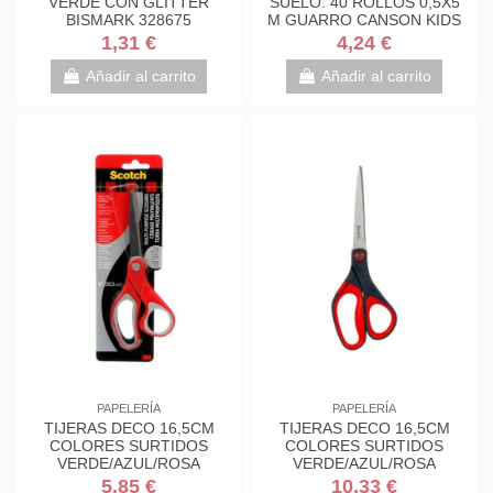
VERDE CON GLITTER
SUELO. 40 ROLLOS 0,5X5
BISMARK 328675
M GUARRO CANSON KIDS
C200003210
1,31 €
4,24 €
Añadir al carrito
Añadir al carrito
PAPELERÍA
PAPELERÍA
TIJERAS DECO 16,5CM
TIJERAS DECO 16,5CM
COLORES SURTIDOS
COLORES SURTIDOS
VERDE/AZUL/ROSA
VERDE/AZUL/ROSA
1561DS-M SCOTH
1561DS-M SCOTH
5,85 €
10,33 €