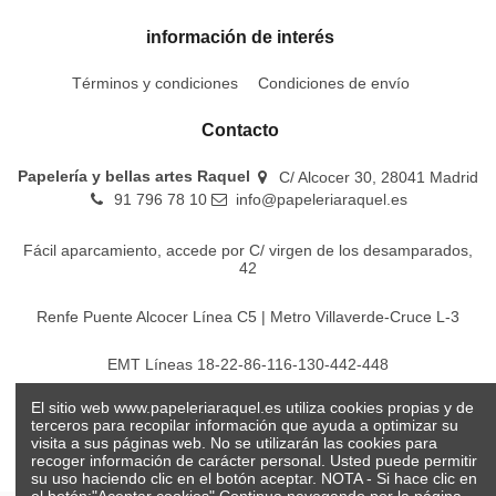
información de interés
Términos y condiciones
Condiciones de envío
Contacto
Papelería y bellas artes Raquel
C/ Alcocer 30, 28041 Madrid
91 796 78 10
info@papeleriaraquel.es
Fácil aparcamiento, accede por C/ virgen de los desamparados,
42
Renfe Puente Alcocer Línea C5 | Metro Villaverde-Cruce L-3
EMT Líneas 18-22-86-116-130-442-448
El sitio web www.papeleriaraquel.es utiliza cookies propias y de
Todos los precios son indicados con impuestos incluidos
terceros para recopilar información que ayuda a optimizar su
visita a sus páginas web. No se utilizarán las cookies para
recoger información de carácter personal. Usted puede permitir
su uso haciendo clic en el botón aceptar. NOTA - Si hace clic en
el botón:"Aceptar cookies" Continua navegando por la página