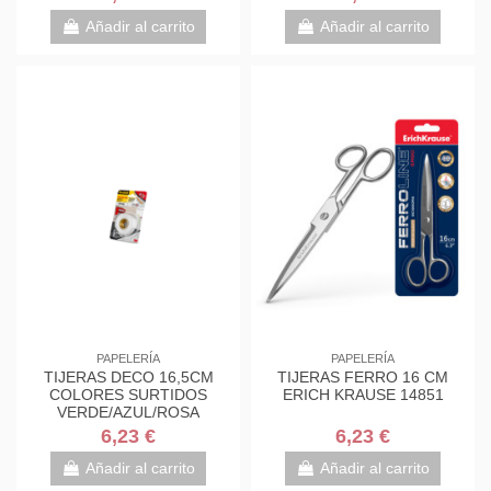
7000034004
7000034004
Añadir al carrito
Añadir al carrito
PAPELERÍA
PAPELERÍA
TIJERAS DECO 16,5CM
TIJERAS FERRO 16 CM
COLORES SURTIDOS
ERICH KRAUSE 14851
VERDE/AZUL/ROSA
1561DS-M SCOTH
6,23 €
6,23 €
7000034004
Añadir al carrito
Añadir al carrito