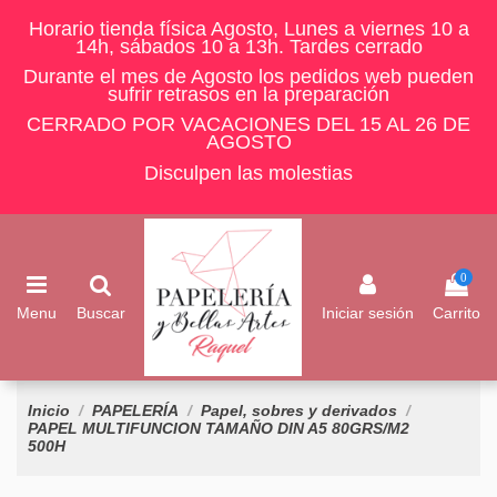
Horario tienda física Agosto, Lunes a viernes 10 a
14h, sábados 10 a 13h. Tardes cerrado
Durante el mes de Agosto los pedidos web pueden
sufrir retrasos en la preparación
CERRADO POR VACACIONES DEL 15 AL 26 DE
AGOSTO
Disculpen las molestias
0
Menu
Buscar
Iniciar sesión
Carrito
Inicio
PAPELERÍA
Papel, sobres y derivados
PAPEL MULTIFUNCION TAMAÑO DIN A5 80GRS/M2
500H