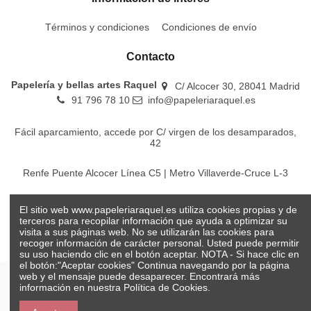
Términos y condiciones
Condiciones de envío
Contacto
Papelería y bellas artes Raquel
C/ Alcocer 30, 28041 Madrid
91 796 78 10
info@papeleriaraquel.es
Fácil aparcamiento, accede por C/ virgen de los desamparados,
42
Renfe Puente Alcocer Línea C5 | Metro Villaverde-Cruce L-3
EMT Líneas 18-22-86-116-130-442-448
El sitio web www.papeleriaraquel.es utiliza cookies propias y de
terceros para recopilar información que ayuda a optimizar su
visita a sus páginas web. No se utilizarán las cookies para
recoger información de carácter personal. Usted puede permitir
su uso haciendo clic en el botón aceptar. NOTA - Si hace clic en
el botón:"Aceptar cookies" Continua navegando por la página
web y el mensaje puede desaparecer. Encontrará más
información en nuestra
Política de Cookies.
© Papelería y bellas artes Raquel 2026