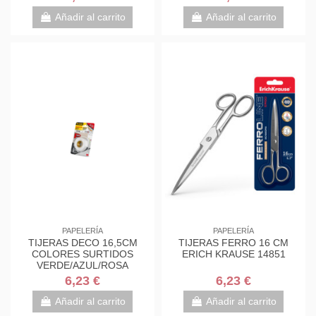
7000034004
7000034004
Añadir al carrito
Añadir al carrito
PAPELERÍA
PAPELERÍA
TIJERAS DECO 16,5CM
TIJERAS FERRO 16 CM
COLORES SURTIDOS
ERICH KRAUSE 14851
VERDE/AZUL/ROSA
1561DS-M SCOTH
6,23 €
6,23 €
7000034004
Añadir al carrito
Añadir al carrito