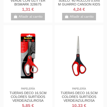
VERDE CON GLITTER
SUELO. 40 ROLLOS 0,5X5
BISMARK 328675
M GUARRO CANSON KIDS
C200003210
1,31 €
4,24 €
Añadir al carrito
Añadir al carrito
PAPELERÍA
PAPELERÍA
TIJERAS DECO 16,5CM
TIJERAS DECO 16,5CM
COLORES SURTIDOS
COLORES SURTIDOS
VERDE/AZUL/ROSA
VERDE/AZUL/ROSA
1561DS-M SCOTH
1561DS-M SCOTH
5,85 €
10,33 €