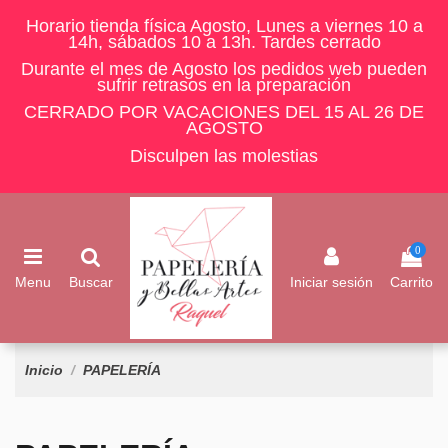
Horario tienda física Agosto, Lunes a viernes 10 a
14h, sábados 10 a 13h. Tardes cerrado
Durante el mes de Agosto los pedidos web pueden
sufrir retrasos en la preparación
CERRADO POR VACACIONES DEL 15 AL 26 DE
AGOSTO
Disculpen las molestias
0
Menu
Buscar
Iniciar sesión
Carrito
Inicio
PAPELERÍA