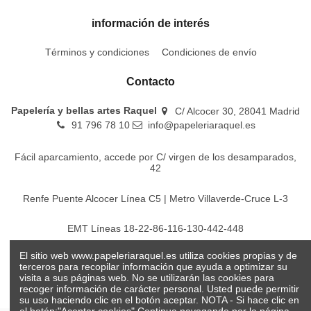
información de interés
Términos y condiciones
Condiciones de envío
Contacto
Papelería y bellas artes Raquel
C/ Alcocer 30, 28041 Madrid
91 796 78 10
info@papeleriaraquel.es
Fácil aparcamiento, accede por C/ virgen de los desamparados,
42
Renfe Puente Alcocer Línea C5 | Metro Villaverde-Cruce L-3
EMT Líneas 18-22-86-116-130-442-448
El sitio web www.papeleriaraquel.es utiliza cookies propias y de
Todos los precios son indicados con impuestos incluidos
terceros para recopilar información que ayuda a optimizar su
visita a sus páginas web. No se utilizarán las cookies para
recoger información de carácter personal. Usted puede permitir
su uso haciendo clic en el botón aceptar. NOTA - Si hace clic en
el botón:"Aceptar cookies" Continua navegando por la página