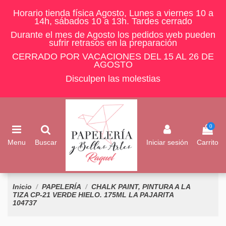
Horario tienda física Agosto, Lunes a viernes 10 a
14h, sábados 10 a 13h. Tardes cerrado
Durante el mes de Agosto los pedidos web pueden
sufrir retrasos en la preparación
CERRADO POR VACACIONES DEL 15 AL 26 DE
AGOSTO
Disculpen las molestias
0
Menu
Buscar
Iniciar sesión
Carrito
Inicio
PAPELERÍA
CHALK PAINT, PINTURA A LA
TIZA CP-21 VERDE HIELO. 175ML LA PAJARITA
104737