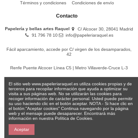
Términos y condiciones
Condiciones de envío
Contacto
Papelería y bellas artes Raquel
C/ Alcocer 30, 28041 Madrid
91 796 78 10
info@papeleriaraquel.es
Fácil aparcamiento, accede por C/ virgen de los desamparados,
42
Renfe Puente Alcocer Línea C5 | Metro Villaverde-Cruce L-3
EMT Líneas 18-22-86-116-130-442-448
El sitio web www.papeleriaraquel.es utiliza cookies propias y de
terceros para recopilar información que ayuda a optimizar su
visita a sus páginas web. No se utilizarán las cookies para
recoger información de carácter personal. Usted puede permitir
su uso haciendo clic en el botón aceptar. NOTA - Si hace clic en
el botón:"Aceptar cookies" Continua navegando por la página
web y el mensaje puede desaparecer. Encontrará más
información en nuestra
Política de Cookies.
© Papelería y bellas artes Raquel 2026
Aceptar