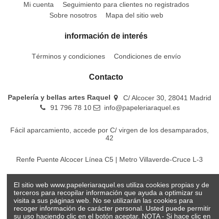
Mi cuenta
Seguimiento para clientes no registrados
Sobre nosotros
Mapa del sitio web
información de interés
Términos y condiciones
Condiciones de envío
Contacto
Papelería y bellas artes Raquel
C/ Alcocer 30, 28041 Madrid
91 796 78 10
info@papeleriaraquel.es
Fácil aparcamiento, accede por C/ virgen de los desamparados,
42
Renfe Puente Alcocer Línea C5 | Metro Villaverde-Cruce L-3
EMT Líneas 18-22-86-116-130-442-448
El sitio web www.papeleriaraquel.es utiliza cookies propias y de
terceros para recopilar información que ayuda a optimizar su
visita a sus páginas web. No se utilizarán las cookies para
recoger información de carácter personal. Usted puede permitir
su uso haciendo clic en el botón aceptar. NOTA - Si hace clic en