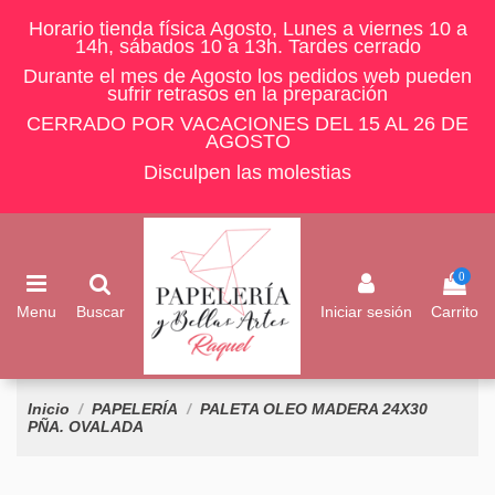
Horario tienda física Agosto, Lunes a viernes 10 a
14h, sábados 10 a 13h. Tardes cerrado
Durante el mes de Agosto los pedidos web pueden
sufrir retrasos en la preparación
CERRADO POR VACACIONES DEL 15 AL 26 DE
AGOSTO
Disculpen las molestias
0
Menu
Buscar
Iniciar sesión
Carrito
Inicio
PAPELERÍA
PALETA OLEO MADERA 24X30
PÑA. OVALADA