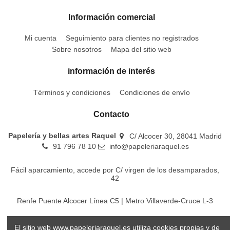
Información comercial
Mi cuenta
Seguimiento para clientes no registrados
Sobre nosotros
Mapa del sitio web
información de interés
Términos y condiciones
Condiciones de envío
Contacto
Papelería y bellas artes Raquel
C/ Alcocer 30, 28041 Madrid
91 796 78 10
info@papeleriaraquel.es
Fácil aparcamiento, accede por C/ virgen de los desamparados,
42
Renfe Puente Alcocer Línea C5 | Metro Villaverde-Cruce L-3
EMT Líneas 18-22-86-116-130-442-448
El sitio web www.papeleriaraquel.es utiliza cookies propias y de