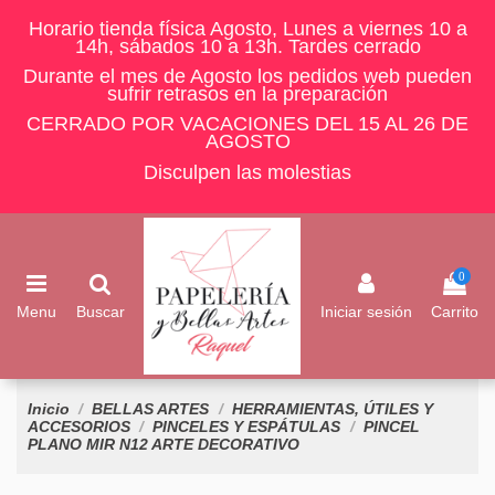
Horario tienda física Agosto, Lunes a viernes 10 a
14h, sábados 10 a 13h. Tardes cerrado
Durante el mes de Agosto los pedidos web pueden
sufrir retrasos en la preparación
CERRADO POR VACACIONES DEL 15 AL 26 DE
AGOSTO
Disculpen las molestias
0
Menu
Buscar
Iniciar sesión
Carrito
Inicio
BELLAS ARTES
HERRAMIENTAS, ÚTILES Y
ACCESORIOS
PINCELES Y ESPÁTULAS
PINCEL
PLANO MIR N12 ARTE DECORATIVO