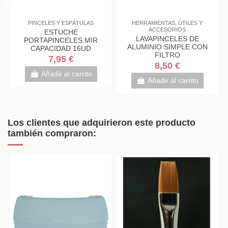
PINCELES Y ESPÁTULAS
HERRAMIENTAS, ÚTILES Y
ACCESORIOS
R
ESTUCHE
LAVAPINCELES DE
PORTAPINCELES MIR
ALUMINIO SIMPLE CON
L
CAPACIDAD 16UD
FILTRO
7,95 €
8,50 €
Añadir al carrito
Añadir al carrito
Los clientes que adquirieron este producto
también compraron: